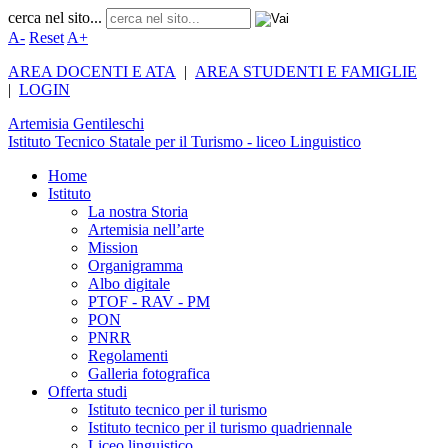
cerca nel sito...
A-
Reset
A+
AREA DOCENTI E ATA
|
AREA STUDENTI E FAMIGLIE
|
LOGIN
Artemisia
Gentileschi
Istituto Tecnico Statale per il Turismo - liceo Linguistico
Home
Istituto
La nostra Storia
Artemisia nell’arte
Mission
Organigramma
Albo digitale
PTOF - RAV - PM
PON
PNRR
Regolamenti
Galleria fotografica
Offerta studi
Istituto tecnico per il turismo
Istituto tecnico per il turismo quadriennale
Liceo linguistico