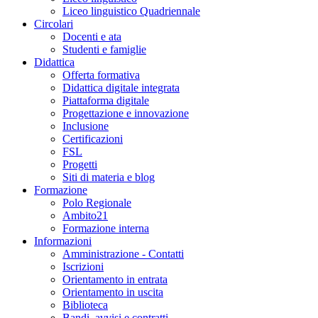
Liceo linguistico Quadriennale
Circolari
Docenti e ata
Studenti e famiglie
Didattica
Offerta formativa
Didattica digitale integrata
Piattaforma digitale
Progettazione e innovazione
Inclusione
Certificazioni
FSL
Progetti
Siti di materia e blog
Formazione
Polo Regionale
Ambito21
Formazione interna
Informazioni
Amministrazione - Contatti
Iscrizioni
Orientamento in entrata
Orientamento in uscita
Biblioteca
Bandi, avvisi e contratti