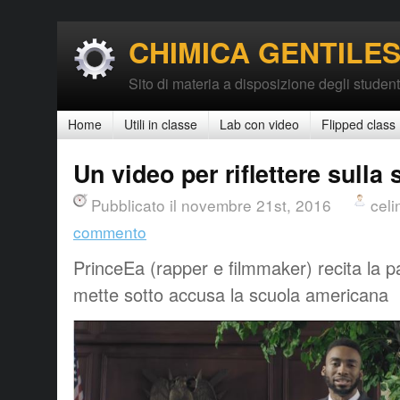
CHIMICA GENTILES
Sito di materia a disposizione degli student
Home
Utili in classe
Lab con video
Flipped class
Un video per riflettere sulla
Pubblicato il novembre 21st, 2016
celi
commento
PrinceEa (rapper e filmmaker) recita la p
mette sotto accusa la scuola americana