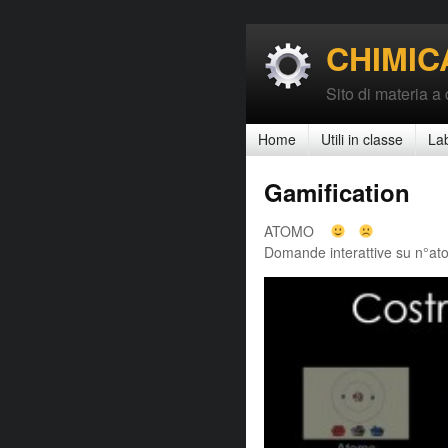
CHIMIC
Sito di materia a
Home
Utili in classe
La
Gamification
ATOMO
Domande interattive su n°atom