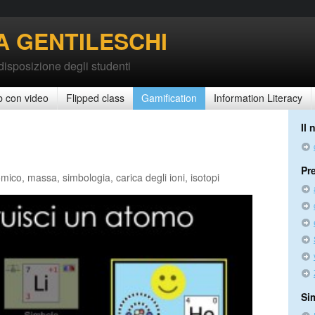
A GENTILESCHI
 disposizione degli studenti
b con video
Flipped class
Gamification
Information Literacy
Il
Pr
ico, massa, simbologia, carica degli ioni, isotopi
Sim