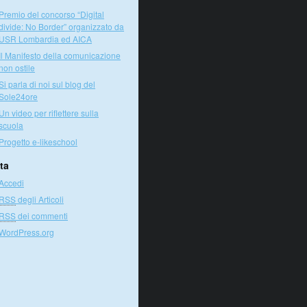
Premio del concorso “Digital
divide: No Border” organizzato da
USR Lombardia ed AICA
Il Manifesto della comunicazione
non ostile
Si parla di noi sul blog del
Sole24ore
Un video per riflettere sulla
scuola
Progetto e-likeschool
ta
Accedi
RSS
degli Articoli
RSS
dei commenti
WordPress.org