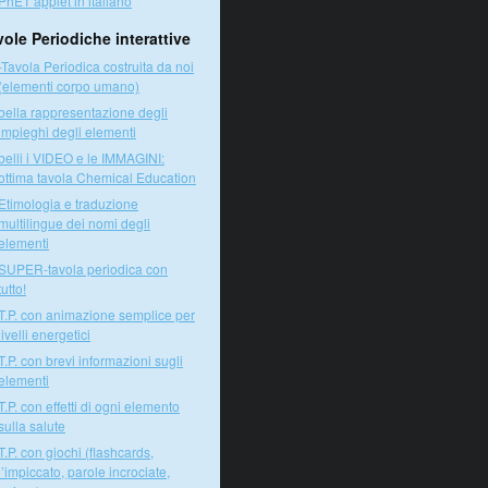
PhET applet in italiano
vole Periodiche interattive
-Tavola Periodica costruita da noi
(elementi corpo umano)
bella rappresentazione degli
impieghi degli elementi
belli i VIDEO e le IMMAGINI:
ottima tavola Chemical Education
Etimologia e traduzione
multilingue dei nomi degli
elementi
SUPER-tavola periodica con
tutto!
T.P. con animazione semplice per
livelli energetici
T.P. con brevi informazioni sugli
elementi
T.P. con effetti di ogni elemento
sulla salute
T.P. con giochi (flashcards,
l’impiccato, parole incrociate,