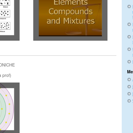
ONICHE
Me
 prof)