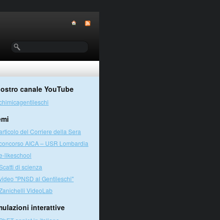
 nostro canale YouTube
chimicagentileschi
emi
articolo del Corriere della Sera
concorso AICA – USR Lombardia
e-likeschool
Scatti di scienza
video "PNSD al Gentileschi"
Zanichelli VideoLab
ulazioni interattive