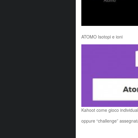
ATOMO Isotopi e ioni
Kahoot come gioco individual
oppure “challenge” assegnata