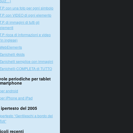
quiz…)
T.P. con una foto per ogni simbolo
T.P. con VIDEO di ogni elemento
T.P. di immagini di tutti gli
elementi
T.P. ricca di informazioni e video
(in inglese)
WebElements
Zanichelli 4kids
Zanichelli semplice con immagini
Zanichelli-COMPLETA di TUTTO
vole periodiche per tablet
smartphone
per android
per iPhone and iPad
 ipertesto del 2005
Ipertesto “Gentileschi a bordo del
Toti”
icoli recenti