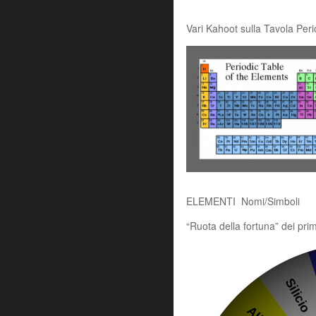
Vari Kahoot sulla Tavola Peri
ELEMENTI Nomi/Simboli
“Ruota della fortuna” dei pri