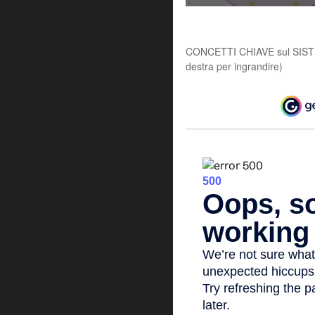
CONCETTI CHIAVE sul SISTEM
destra per ingrandire)