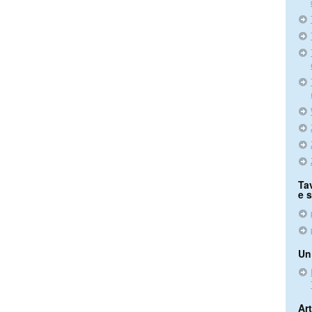
Ta
e 
Un
Art