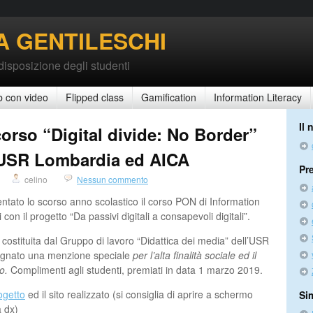
A GENTILESCHI
 disposizione degli studenti
b con video
Flipped class
Gamification
Information Literacy
Il
orso “Digital divide: No Border”
 USR Lombardia ed AICA
Pr
celino
Nessun commento
ntato lo scorso anno scolastico il corso PON di Information
i con il progetto “Da passivi digitali a consapevoli digitali”.
costituita dal Gruppo di lavoro “Didattica dei media” dell’USR
segnato una menzione speciale
per l’alta finalità sociale ed il
to.
Complimenti agli studenti, premiati in data 1 marzo 2019.
ogetto
ed il sito realizzato (si consiglia di aprire a schermo
Sim
a dx)