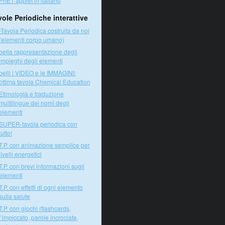
PhET applet in italiano
vole Periodiche interattive
-Tavola Periodica costruita da noi
(elementi corpo umano)
bella rappresentazione degli
impieghi degli elementi
belli i VIDEO e le IMMAGINI:
ottima tavola Chemical Education
Etimologia e traduzione
multilingue dei nomi degli
elementi
SUPER-tavola periodica con
tutto!
T.P. con animazione semplice per
livelli energetici
T.P. con brevi informazioni sugli
elementi
T.P. con effetti di ogni elemento
sulla salute
T.P. con giochi (flashcards,
l’impiccato, parole incrociate,