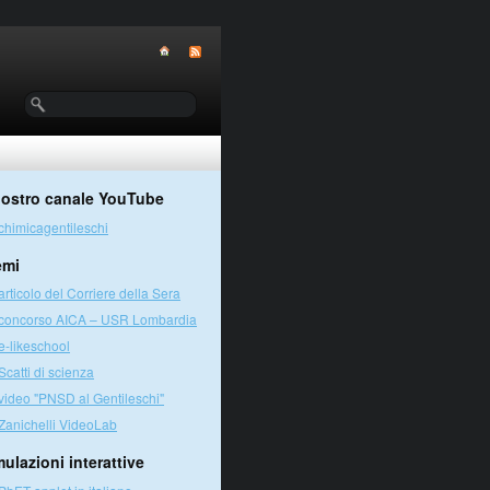
 nostro canale YouTube
chimicagentileschi
emi
articolo del Corriere della Sera
concorso AICA – USR Lombardia
e-likeschool
Scatti di scienza
video "PNSD al Gentileschi"
Zanichelli VideoLab
ulazioni interattive