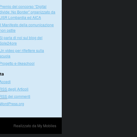
Premio del concorso “Digital
divide: No Border” organizzato da
USR Lombardia ed AICA
Il Manifesto della comunicazione
non ostile
Si parla di noi sul blog del
Sole24ore
Un video per riflettere sulla
scuola
Progetto e-likeschool
ta
Accedi
RSS
degli Articoli
RSS
dei commenti
WordPress.org
Realizzato da
My Mobiles