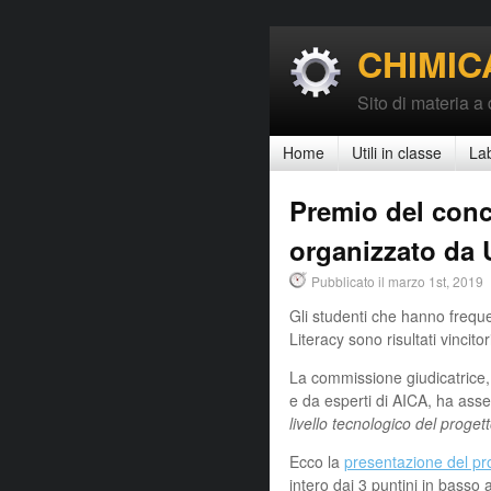
CHIMIC
Sito di materia a
Home
Utili in classe
La
Premio del conc
organizzato da
Pubblicato il marzo 1st, 2019
Gli studenti che hanno freque
Literacy sono risultati vincitor
La commissione giudicatrice, 
e da esperti di AICA, ha as
livello tecnologico del proget
Ecco la
presentazione del pr
intero dai 3 puntini in basso 