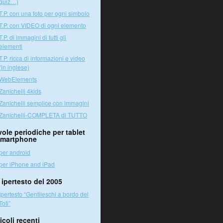
quiz…)
T.P. con una foto per ogni simbolo
T.P. con VIDEO di ogni elemento
T.P. di immagini di tutti gli
elementi
T.P. ricca di informazioni e video
(in inglese)
WebElements
Zanichelli 4kids
Zanichelli semplice con immagini
Zanichelli-COMPLETA di TUTTO
vole periodiche per tablet
smartphone
per android
per iPhone and iPad
 ipertesto del 2005
Ipertesto “Gentileschi a bordo del
Toti”
icoli recenti