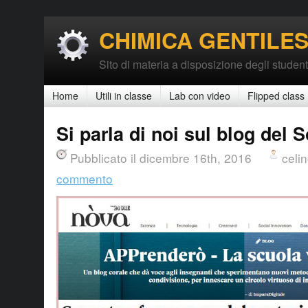
CHIMICA GENTILES
Sito di materia a disposizione degli student
Home
Utili in classe
Lab con video
Flipped class
Si parla di noi sul blog del 
Pubblicato il dicembre 16th, 2016
celi
commento