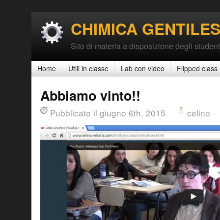
CHIMICA GENTILES
Sito di materia a disposizione degli student
Home
Utili in classe
Lab con video
Flipped class
Abbiamo vinto!!
Pubblicato il giugno 6th, 2015
celino