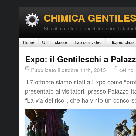
CHIMICA GENTILES
Sito di materia a disposizione degli student
Home
Utili in classe
Lab con video
Flipped class
Expo: il Gentileschi a Palazz
Pubblicato il ottobre 11th, 2015
celino
Il 7 ottobre siamo stati a Expo come “pr
presentato ai visitatori, presso Palazzo Ita
“La via del riso”, che ha vinto un concorso