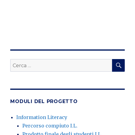
CE
Cerca:
MODULI DEL PROGETTO
Information Literacy
Percorso compiuto I.L.
Prodotto finale degli studenti I.L.