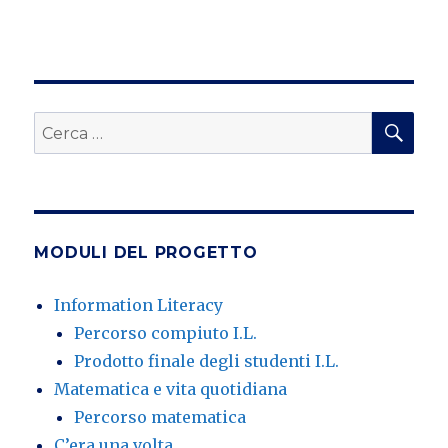
CE
Cerca:
MODULI DEL PROGETTO
Information Literacy
Percorso compiuto I.L.
Prodotto finale degli studenti I.L.
Matematica e vita quotidiana
Percorso matematica
C’era una volta