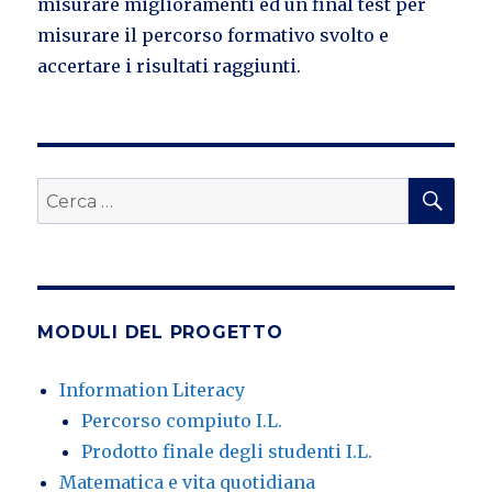
misurare miglioramenti ed un final test per
misurare il percorso formativo svolto e
accertare i risultati raggiunti.
CE
Cerca:
MODULI DEL PROGETTO
Information Literacy
Percorso compiuto I.L.
Prodotto finale degli studenti I.L.
Matematica e vita quotidiana