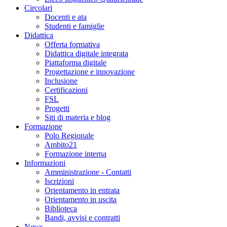
Circolari
Docenti e ata
Studenti e famiglie
Didattica
Offerta formativa
Didattica digitale integrata
Piattaforma digitale
Progettazione e innovazione
Inclusione
Certificazioni
FSL
Progetti
Siti di materia e blog
Formazione
Polo Regionale
Ambito21
Formazione interna
Informazioni
Amministrazione - Contatti
Iscrizioni
Orientamento in entrata
Orientamento in uscita
Biblioteca
Bandi, avvisi e contratti
News