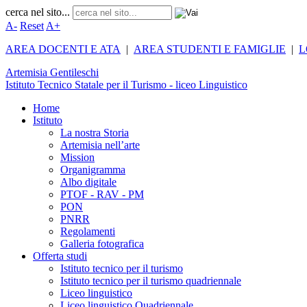
cerca nel sito...
A-
Reset
A+
AREA DOCENTI E ATA
|
AREA STUDENTI E FAMIGLIE
|
L
Artemisia
Gentileschi
Istituto Tecnico Statale per il Turismo - liceo Linguistico
Home
Istituto
La nostra Storia
Artemisia nell’arte
Mission
Organigramma
Albo digitale
PTOF - RAV - PM
PON
PNRR
Regolamenti
Galleria fotografica
Offerta studi
Istituto tecnico per il turismo
Istituto tecnico per il turismo quadriennale
Liceo linguistico
Liceo linguistico Quadriennale