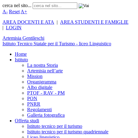
cerca nel sito...
A-
Reset
A+
AREA DOCENTI E ATA
|
AREA STUDENTI E FAMIGLIE
|
LOGIN
Artemisia
Gentileschi
Istituto Tecnico Statale per il Turismo - liceo Linguistico
Home
Istituto
La nostra Storia
Artemisia nell’arte
Mission
Organigramma
Albo digitale
PTOF - RAV - PM
PON
PNRR
Regolamenti
Galleria fotografica
Offerta studi
Istituto tecnico per il turismo
Istituto tecnico per il turismo quadriennale
Liceo linguistico