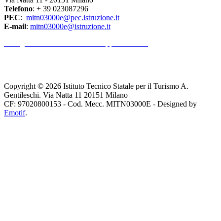
Telefono
: + 39 023087296
PEC
:
mitn03000e@pec.istruzione.it
E-mail
:
mitn03000e@istruzione.it
l Dirigente Scolastico riceve su appuntamento.
Copyright © 2026 Istituto Tecnico Statale per il Turismo A.
Gentileschi. Via Natta 11 20151 Milano
CF: 97020800153 - Cod. Mecc. MITN03000E - Designed by
Emotif
.