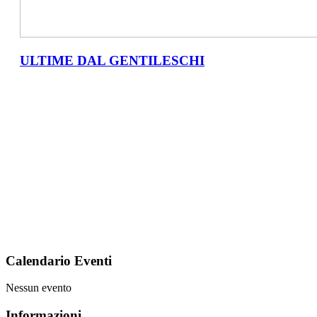
ULTIME DAL GENTILESCHI
Studenti iscritti
I nostri docenti
Personale ata
Gli anni della scuola
Calendario Eventi
Nessun evento
Informazioni