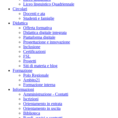
Liceo linguistico Quadriennale
Circolari
Docenti e ata
Studenti e famiglie
Didattica
Offerta formativa
Didattica digitale integrata
Piattaforma digitale
Progettazione e innovazione
Inclusione
Certificazioni
FSL
Progetti
Siti di materia e blog
Formazione
Polo Regionale
Ambito21
Formazione interna
Informazioni
Amministrazione - Contatti
Iscrizioni
Orientamento in entrata
Orientamento in uscita
Biblioteca
Bandi, avvisi e contratti