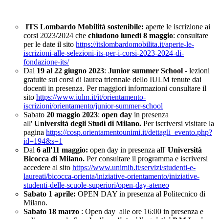
ITS Lombardo Mobilità sostenibile:
aperte le iscrizione ai
corsi 2023/2024 che
chiudono lunedì 8 maggio
: consultare
per le date il sito
https://itslombardomobilita.it/aperte-le-
iscrizioni-alle-selezioni-its-per-i-corsi-2023-2024-di-
fondazione-its/
Dal
19 al 22 giugno 2023
:
Junior summer School
- lezioni
gratuite sui corsi di laurea triennale dello IULM tenute dai
docenti in presenza. Per maggiori informazioni consultare il
sito
https://www.iulm.it/it/orientamento-
iscrizioni/orientamento/junior-summer-school
Sabato
20 maggio 2023
:
open day
in presenza
all'
Università degli Studi di Milano.
Per iscriversi visitare la
pagina
https://cosp.orientamentounimi.it/dettagli_evento.php?
id=194&s=1
Dal
6 all'11 maggio:
open day in presenza all'
Università
Bicocca di Milano.
Per consultare il programma e iscriversi
accedere al sito
https://www.unimib.it/servizi/studenti-e-
laureati/bicocca-orienta/iniziative-orientamento/iniziative-
studenti-delle-scuole-superiori/open-day-ateneo
Sabato 1 aprile:
OPEN DAY in presenza al Politecnico di
Milano.
Sabato 18 marzo
: Open day alle ore 16:00 in presenza e