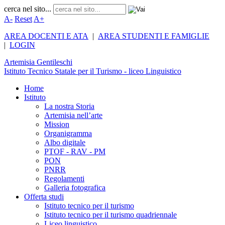
cerca nel sito...
A-
Reset
A+
AREA DOCENTI E ATA
|
AREA STUDENTI E FAMIGLIE
|
LOGIN
Artemisia
Gentileschi
Istituto Tecnico Statale per il Turismo - liceo Linguistico
Home
Istituto
La nostra Storia
Artemisia nell’arte
Mission
Organigramma
Albo digitale
PTOF - RAV - PM
PON
PNRR
Regolamenti
Galleria fotografica
Offerta studi
Istituto tecnico per il turismo
Istituto tecnico per il turismo quadriennale
Liceo linguistico