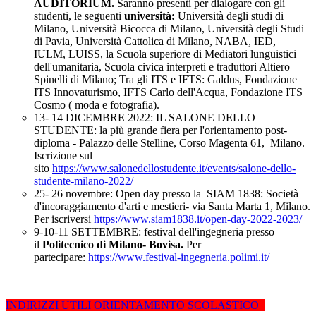
AUDITORIUM.
Saranno presenti per dialogare con gli
studenti, le seguenti
università:
Università degli studi di
Milano, Università Bicocca di Milano, Università degli Studi
di Pavia, Università Cattolica di Milano, NABA, IED,
IULM, LUISS, la Scuola superiore di Mediatori lunguistici
dell'umanitaria, Scuola civica interpreti e traduttori Altiero
Spinelli di Milano; Tra gli ITS e IFTS: Galdus, Fondazione
ITS Innovaturismo, IFTS Carlo dell'Acqua, Fondazione ITS
Cosmo ( moda e fotografia).
13- 14 DICEMBRE 2022: IL SALONE DELLO
STUDENTE: la più grande fiera per l'orientamento post-
diploma - Palazzo delle Stelline, Corso Magenta 61, Milano.
Iscrizione sul
sito
https://www.salonedellostudente.it/events/salone-dello-
studente-milano-2022/
25- 26 novembre: Open day presso la SIAM 1838: Società
d'incoraggiamento d'arti e mestieri- via Santa Marta 1, Milano.
Per iscriversi
https://www.siam1838.it/open-day-2022-2023/
9-10-11 SETTEMBRE: festival dell'ingegneria presso
il
Politecnico di Milano- Bovisa.
Per
partecipare:
https://www.festival-ingegneria.polimi.it/
INDIRIZZI UTILI ORIENTAMENTO SCOLASTICO