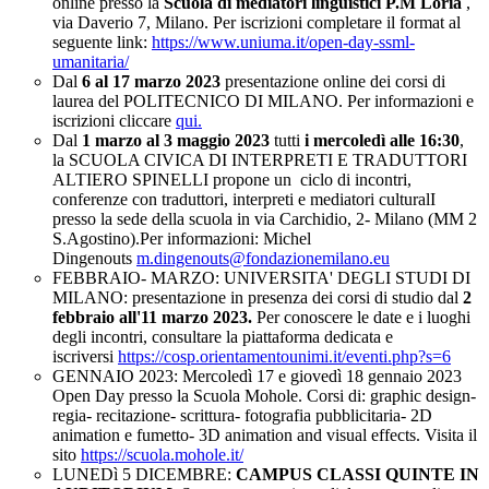
online presso la
Scuola di mediatori linguistici P.M Loria
,
via Daverio 7, Milano. Per iscrizioni completare il format al
seguente link:
https://www.uniuma.it/open-day-ssml-
umanitaria/
Dal
6 al 17 marzo 2023
presentazione online dei corsi di
laurea del POLITECNICO DI MILANO. Per informazioni e
iscrizioni cliccare
qui.
Dal
1 marzo al 3 maggio 2023
tutti
i mercoledì alle 16:30
,
la SCUOLA CIVICA DI INTERPRETI E TRADUTTORI
ALTIERO SPINELLI propone un
ciclo di incontri,
conferenze con traduttori, interpreti e mediatori culturalI
presso la sede della scuola in via Carchidio, 2- Milano (MM 2
S.Agostino).Per informazioni: Michel
Dingenouts
m.dingenouts@fondazionemilano.eu
FEBBRAIO- MARZO: UNIVERSITA' DEGLI STUDI DI
MILANO: presentazione in presenza dei corsi di studio dal
2
febbraio all'11 marzo 2023.
Per conoscere le date e i luoghi
degli incontri, consultare la piattaforma dedicata e
iscriversi
https://cosp.orientamentounimi.it/eventi.php?s=6
GENNAIO 2023: Mercoledì 17 e giovedì 18 gennaio 2023
Open Day presso la Scuola Mohole. Corsi di: graphic design-
regia- recitazione- scrittura- fotografia pubblicitaria- 2D
animation e fumetto- 3D animation and visual effects. Visita il
sito
https://scuola.mohole.it/
LUNEDì 5 DICEMBRE:
CAMPUS CLASSI QUINTE IN