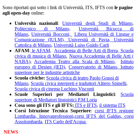
Sono riportati qui sotto i link di Università, ITS, IFTS con
le pagine
agli open-day
online:
Università nazionali
:
Università degli Studi di Milano
,
Politecnico di Milano,
Università Bicocca di
Milano
,
Università Bocconi,
Libera Università di Lingue e
Comunicazione (IULM),
Università di Pavia,
Università
Cattolica di Milano
,
Università Luiss Guido Carli
AFAM
:
le AFAM,
Accademia di Belle Arti di Brera,
Scuola
civica di musica di Milano
,
Nuova Accademia di Belle Arti (
NABA)
,
Accademia Teatro alla Scala di Milano
,
Istituto
europeo di Design (IED)
,
Conservatorio di Milano
,
Istituto
superiore per le industrie artistiche
Scuola civiche:
Scuola civica di teatro Paolo Grassi di
Milano
,
Scuola civica interpreti e traduttori Altiero Spinelli
,
Scuola civica di cinema Luchino Visconti
Scuole Superiori per Mediatori Linguistici
:
Scuola
superiore di Mediatori linguistici P.M Loria
Cosa sono gli ITS e gli IFTS:
ITS e IFTS
,
il sistema ITS
Corsi Istruzione Tecnica Superiore
:
corsi IFTS regione
Lombardia,
Innovaprofessioni,
corsi IFTS del Galdus
,
corsi
Assolombarda
,
ITS Carlo dell'Acqua
NEWS