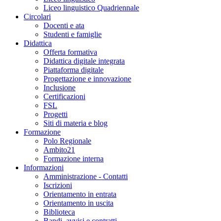
Liceo linguistico Quadriennale
Circolari
Docenti e ata
Studenti e famiglie
Didattica
Offerta formativa
Didattica digitale integrata
Piattaforma digitale
Progettazione e innovazione
Inclusione
Certificazioni
FSL
Progetti
Siti di materia e blog
Formazione
Polo Regionale
Ambito21
Formazione interna
Informazioni
Amministrazione - Contatti
Iscrizioni
Orientamento in entrata
Orientamento in uscita
Biblioteca
Bandi, avvisi e contratti