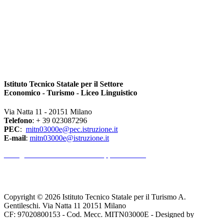
Istituto Tecnico Statale per il Settore
Economico - Turismo - Liceo Linguistico
Via Natta 11 - 20151 Milano
Telefono
: + 39 023087296
PEC
:
mitn03000e@pec.istruzione.it
E-mail
:
mitn03000e@istruzione.it
l Dirigente Scolastico riceve su appuntamento.
Copyright © 2026 Istituto Tecnico Statale per il Turismo A.
Gentileschi. Via Natta 11 20151 Milano
CF: 97020800153 - Cod. Mecc. MITN03000E - Designed by