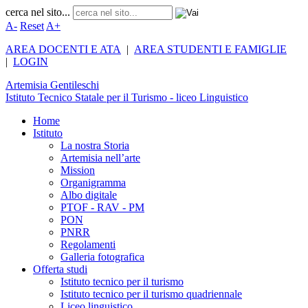
cerca nel sito...
A-
Reset
A+
AREA DOCENTI E ATA
|
AREA STUDENTI E FAMIGLIE
|
LOGIN
Artemisia
Gentileschi
Istituto Tecnico Statale per il Turismo - liceo Linguistico
Home
Istituto
La nostra Storia
Artemisia nell’arte
Mission
Organigramma
Albo digitale
PTOF - RAV - PM
PON
PNRR
Regolamenti
Galleria fotografica
Offerta studi
Istituto tecnico per il turismo
Istituto tecnico per il turismo quadriennale
Liceo linguistico