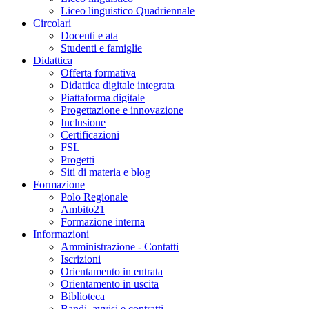
Liceo linguistico Quadriennale
Circolari
Docenti e ata
Studenti e famiglie
Didattica
Offerta formativa
Didattica digitale integrata
Piattaforma digitale
Progettazione e innovazione
Inclusione
Certificazioni
FSL
Progetti
Siti di materia e blog
Formazione
Polo Regionale
Ambito21
Formazione interna
Informazioni
Amministrazione - Contatti
Iscrizioni
Orientamento in entrata
Orientamento in uscita
Biblioteca
Bandi, avvisi e contratti