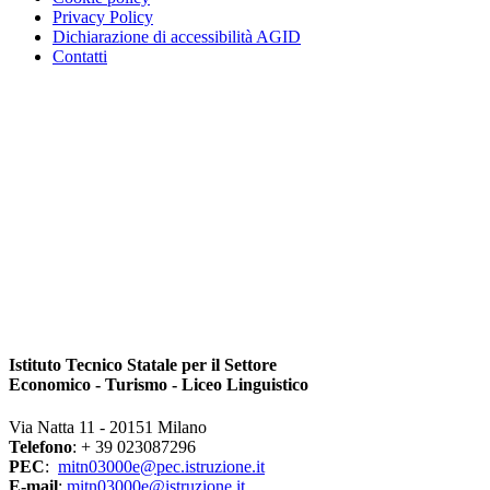
Privacy Policy
Dichiarazione di accessibilità AGID
Contatti
Istituto Tecnico Statale per il Settore
Economico - Turismo - Liceo Linguistico
Via Natta 11 - 20151 Milano
Telefono
: + 39 023087296
PEC
:
mitn03000e@pec.istruzione.it
E-mail
:
mitn03000e@istruzione.it