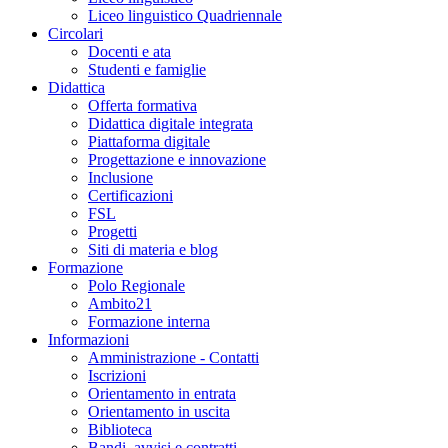
Liceo linguistico Quadriennale
Circolari
Docenti e ata
Studenti e famiglie
Didattica
Offerta formativa
Didattica digitale integrata
Piattaforma digitale
Progettazione e innovazione
Inclusione
Certificazioni
FSL
Progetti
Siti di materia e blog
Formazione
Polo Regionale
Ambito21
Formazione interna
Informazioni
Amministrazione - Contatti
Iscrizioni
Orientamento in entrata
Orientamento in uscita
Biblioteca
Bandi, avvisi e contratti