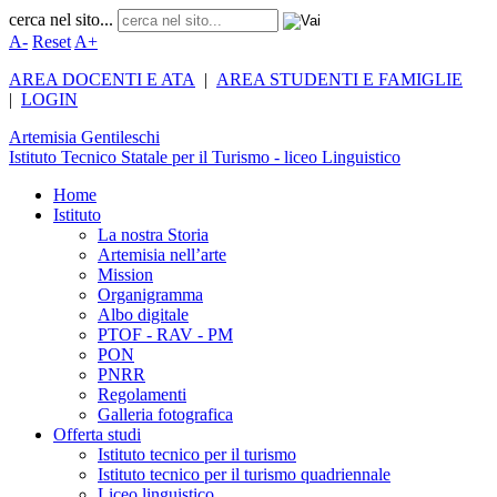
cerca nel sito...
A-
Reset
A+
AREA DOCENTI E ATA
|
AREA STUDENTI E FAMIGLIE
|
LOGIN
Artemisia
Gentileschi
Istituto Tecnico Statale per il Turismo - liceo Linguistico
Home
Istituto
La nostra Storia
Artemisia nell’arte
Mission
Organigramma
Albo digitale
PTOF - RAV - PM
PON
PNRR
Regolamenti
Galleria fotografica
Offerta studi
Istituto tecnico per il turismo
Istituto tecnico per il turismo quadriennale
Liceo linguistico