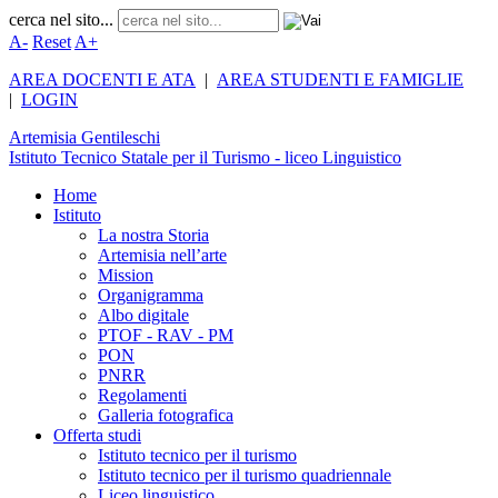
cerca nel sito...
A-
Reset
A+
AREA DOCENTI E ATA
|
AREA STUDENTI E FAMIGLIE
|
LOGIN
Artemisia
Gentileschi
Istituto Tecnico Statale per il Turismo - liceo Linguistico
Home
Istituto
La nostra Storia
Artemisia nell’arte
Mission
Organigramma
Albo digitale
PTOF - RAV - PM
PON
PNRR
Regolamenti
Galleria fotografica
Offerta studi
Istituto tecnico per il turismo
Istituto tecnico per il turismo quadriennale
Liceo linguistico