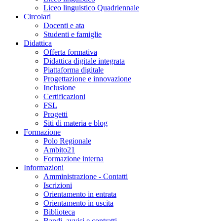
Liceo linguistico Quadriennale
Circolari
Docenti e ata
Studenti e famiglie
Didattica
Offerta formativa
Didattica digitale integrata
Piattaforma digitale
Progettazione e innovazione
Inclusione
Certificazioni
FSL
Progetti
Siti di materia e blog
Formazione
Polo Regionale
Ambito21
Formazione interna
Informazioni
Amministrazione - Contatti
Iscrizioni
Orientamento in entrata
Orientamento in uscita
Biblioteca
Bandi, avvisi e contratti