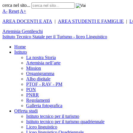
cerca nel sito...
A-
Reset
A+
AREA DOCENTI E ATA
|
AREA STUDENTI E FAMIGLIE
|
L
Artemisia
Gentileschi
Istituto Tecnico Statale per il Turismo - liceo Linguistico
Home
Istituto
La nostra Storia
Artemisia nell’arte
Mission
Organigramma
Albo digitale
PTOF - RAV - PM
PON
PNRR
Regolamenti
Galleria fotografica
Offerta studi
Istituto tecnico per il turismo
Istituto tecnico per il turismo quadriennale
Liceo linguistico
Liceo linguistico Quadriennale