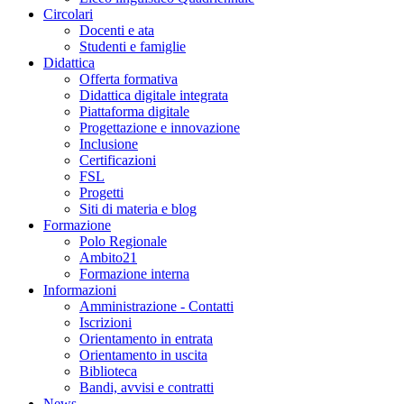
Circolari
Docenti e ata
Studenti e famiglie
Didattica
Offerta formativa
Didattica digitale integrata
Piattaforma digitale
Progettazione e innovazione
Inclusione
Certificazioni
FSL
Progetti
Siti di materia e blog
Formazione
Polo Regionale
Ambito21
Formazione interna
Informazioni
Amministrazione - Contatti
Iscrizioni
Orientamento in entrata
Orientamento in uscita
Biblioteca
Bandi, avvisi e contratti
News