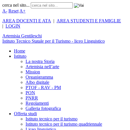
cerca nel sito...
A-
Reset
A+
AREA DOCENTI E ATA
|
AREA STUDENTI E FAMIGLIE
|
LOGIN
Artemisia
Gentileschi
Istituto Tecnico Statale per il Turismo - liceo Linguistico
Home
Istituto
La nostra Storia
Artemisia nell’arte
Mission
Organigramma
Albo digitale
PTOF - RAV - PM
PON
PNRR
Regolamenti
Galleria fotografica
Offerta studi
Istituto tecnico per il turismo
Istituto tecnico per il turismo quadriennale
Liceo linguistico