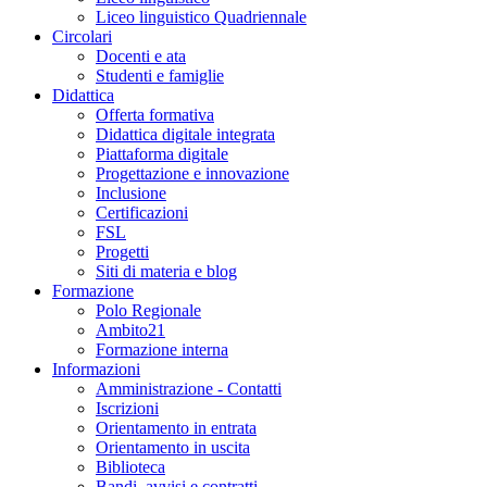
Liceo linguistico Quadriennale
Circolari
Docenti e ata
Studenti e famiglie
Didattica
Offerta formativa
Didattica digitale integrata
Piattaforma digitale
Progettazione e innovazione
Inclusione
Certificazioni
FSL
Progetti
Siti di materia e blog
Formazione
Polo Regionale
Ambito21
Formazione interna
Informazioni
Amministrazione - Contatti
Iscrizioni
Orientamento in entrata
Orientamento in uscita
Biblioteca
Bandi, avvisi e contratti