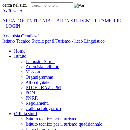
cerca nel sito...
A-
Reset
A+
AREA DOCENTI E ATA
|
AREA STUDENTI E FAMIGLIE
|
LOGIN
Artemisia
Gentileschi
Istituto Tecnico Statale per il Turismo - liceo Linguistico
Home
Istituto
La nostra Storia
Artemisia nell’arte
Mission
Organigramma
Albo digitale
PTOF - RAV - PM
PON
PNRR
Regolamenti
Galleria fotografica
Offerta studi
Istituto tecnico per il turismo
Istituto tecnico per il turismo quadriennale
Liceo linguistico