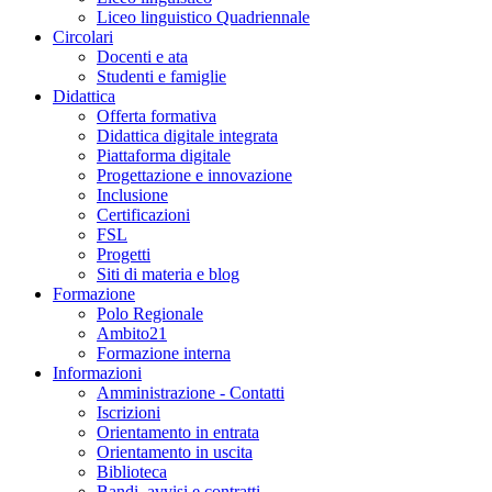
Liceo linguistico Quadriennale
Circolari
Docenti e ata
Studenti e famiglie
Didattica
Offerta formativa
Didattica digitale integrata
Piattaforma digitale
Progettazione e innovazione
Inclusione
Certificazioni
FSL
Progetti
Siti di materia e blog
Formazione
Polo Regionale
Ambito21
Formazione interna
Informazioni
Amministrazione - Contatti
Iscrizioni
Orientamento in entrata
Orientamento in uscita
Biblioteca
Bandi, avvisi e contratti