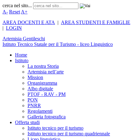
cerca nel sito...
A-
Reset
A+
AREA DOCENTI E ATA
|
AREA STUDENTI E FAMIGLIE
|
LOGIN
Artemisia
Gentileschi
Istituto Tecnico Statale per il Turismo - liceo Linguistico
Home
Istituto
La nostra Storia
Artemisia nell’arte
Mission
Organigramma
Albo digitale
PTOF - RAV - PM
PON
PNRR
Regolamenti
Galleria fotografica
Offerta studi
Istituto tecnico per il turismo
Istituto tecnico per il turismo quadriennale
Liceo linguistico