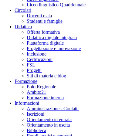
Liceo linguistico Quadriennale
Circolari
Docenti e ata
Studenti e famiglie
Didattica
Offerta formativa
Didattica digitale integrata
Piattaforma digitale
Progettazione e innovazione
Inclusione
Certificazioni
FSL
Progetti
Siti di materia e blog
Formazione
Polo Regionale
Ambito21
Formazione interna
Informazioni
Amministrazione - Contatti
Iscrizioni
Orientamento in entrata
Orientamento in uscita
Biblioteca
Bandi, avvisi e contratti