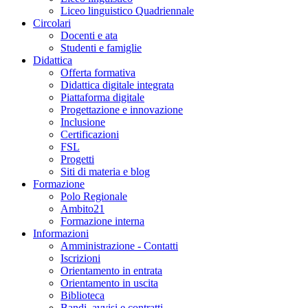
Liceo linguistico Quadriennale
Circolari
Docenti e ata
Studenti e famiglie
Didattica
Offerta formativa
Didattica digitale integrata
Piattaforma digitale
Progettazione e innovazione
Inclusione
Certificazioni
FSL
Progetti
Siti di materia e blog
Formazione
Polo Regionale
Ambito21
Formazione interna
Informazioni
Amministrazione - Contatti
Iscrizioni
Orientamento in entrata
Orientamento in uscita
Biblioteca
Bandi, avvisi e contratti