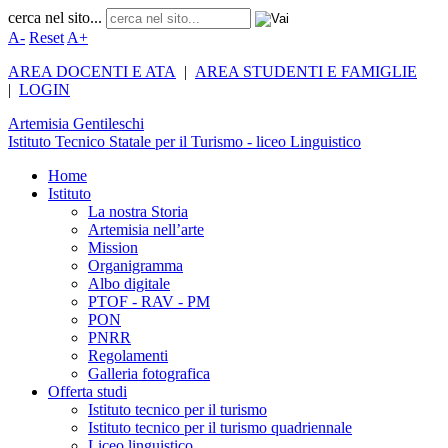
cerca nel sito...
A-
Reset
A+
AREA DOCENTI E ATA
|
AREA STUDENTI E FAMIGLIE
|
LOGIN
Artemisia
Gentileschi
Istituto Tecnico Statale per il Turismo - liceo Linguistico
Home
Istituto
La nostra Storia
Artemisia nell’arte
Mission
Organigramma
Albo digitale
PTOF - RAV - PM
PON
PNRR
Regolamenti
Galleria fotografica
Offerta studi
Istituto tecnico per il turismo
Istituto tecnico per il turismo quadriennale
Liceo linguistico