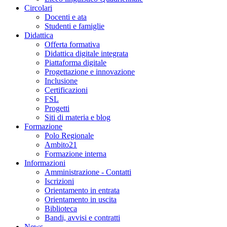
Circolari
Docenti e ata
Studenti e famiglie
Didattica
Offerta formativa
Didattica digitale integrata
Piattaforma digitale
Progettazione e innovazione
Inclusione
Certificazioni
FSL
Progetti
Siti di materia e blog
Formazione
Polo Regionale
Ambito21
Formazione interna
Informazioni
Amministrazione - Contatti
Iscrizioni
Orientamento in entrata
Orientamento in uscita
Biblioteca
Bandi, avvisi e contratti
News