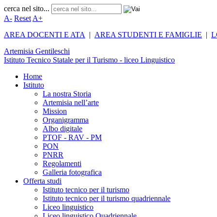
cerca nel sito...
A-
Reset
A+
AREA DOCENTI E ATA
|
AREA STUDENTI E FAMIGLIE
|
L
Artemisia
Gentileschi
Istituto Tecnico Statale per il Turismo - liceo Linguistico
Home
Istituto
La nostra Storia
Artemisia nell’arte
Mission
Organigramma
Albo digitale
PTOF - RAV - PM
PON
PNRR
Regolamenti
Galleria fotografica
Offerta studi
Istituto tecnico per il turismo
Istituto tecnico per il turismo quadriennale
Liceo linguistico
Liceo linguistico Quadriennale