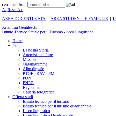
cerca nel sito...
A-
Reset
A+
AREA DOCENTI E ATA
|
AREA STUDENTI E FAMIGLIE
|
L
Artemisia
Gentileschi
Istituto Tecnico Statale per il Turismo - liceo Linguistico
Home
Istituto
La nostra Storia
Artemisia nell’arte
Mission
Organigramma
Albo digitale
PTOF - RAV - PM
PON
PNRR
Regolamenti
Galleria fotografica
Offerta studi
Istituto tecnico per il turismo
Istituto tecnico per il turismo quadriennale
Liceo linguistico
Liceo linguistico Quadriennale