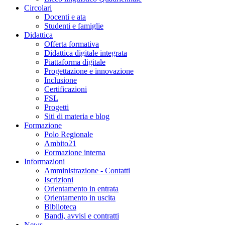
Circolari
Docenti e ata
Studenti e famiglie
Didattica
Offerta formativa
Didattica digitale integrata
Piattaforma digitale
Progettazione e innovazione
Inclusione
Certificazioni
FSL
Progetti
Siti di materia e blog
Formazione
Polo Regionale
Ambito21
Formazione interna
Informazioni
Amministrazione - Contatti
Iscrizioni
Orientamento in entrata
Orientamento in uscita
Biblioteca
Bandi, avvisi e contratti
News