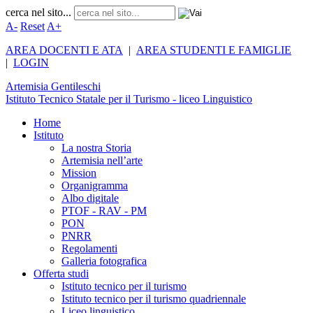
cerca nel sito...
A-
Reset
A+
AREA DOCENTI E ATA
|
AREA STUDENTI E FAMIGLIE
|
LOGIN
Artemisia
Gentileschi
Istituto Tecnico Statale per il Turismo - liceo Linguistico
Home
Istituto
La nostra Storia
Artemisia nell’arte
Mission
Organigramma
Albo digitale
PTOF - RAV - PM
PON
PNRR
Regolamenti
Galleria fotografica
Offerta studi
Istituto tecnico per il turismo
Istituto tecnico per il turismo quadriennale
Liceo linguistico