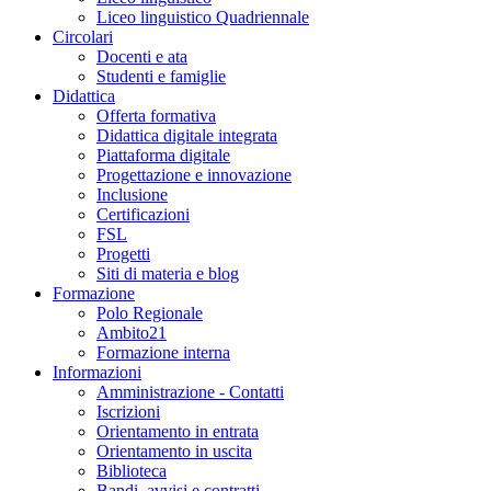
Liceo linguistico Quadriennale
Circolari
Docenti e ata
Studenti e famiglie
Didattica
Offerta formativa
Didattica digitale integrata
Piattaforma digitale
Progettazione e innovazione
Inclusione
Certificazioni
FSL
Progetti
Siti di materia e blog
Formazione
Polo Regionale
Ambito21
Formazione interna
Informazioni
Amministrazione - Contatti
Iscrizioni
Orientamento in entrata
Orientamento in uscita
Biblioteca
Bandi, avvisi e contratti