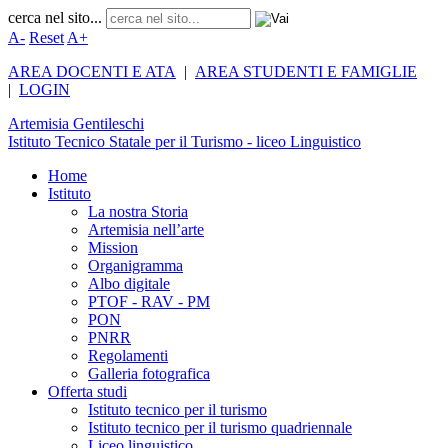
cerca nel sito...
A-
Reset
A+
AREA DOCENTI E ATA
|
AREA STUDENTI E FAMIGLIE
|
LOGIN
Artemisia
Gentileschi
Istituto Tecnico Statale per il Turismo - liceo Linguistico
Home
Istituto
La nostra Storia
Artemisia nell’arte
Mission
Organigramma
Albo digitale
PTOF - RAV - PM
PON
PNRR
Regolamenti
Galleria fotografica
Offerta studi
Istituto tecnico per il turismo
Istituto tecnico per il turismo quadriennale
Liceo linguistico