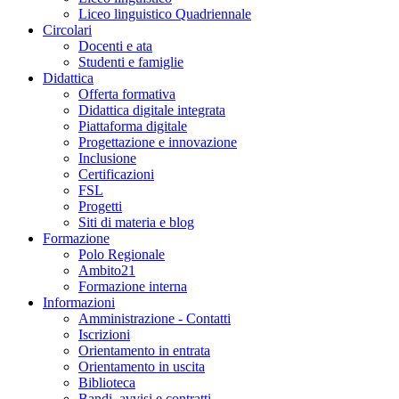
Liceo linguistico Quadriennale
Circolari
Docenti e ata
Studenti e famiglie
Didattica
Offerta formativa
Didattica digitale integrata
Piattaforma digitale
Progettazione e innovazione
Inclusione
Certificazioni
FSL
Progetti
Siti di materia e blog
Formazione
Polo Regionale
Ambito21
Formazione interna
Informazioni
Amministrazione - Contatti
Iscrizioni
Orientamento in entrata
Orientamento in uscita
Biblioteca
Bandi, avvisi e contratti