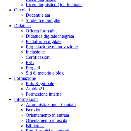
Liceo linguistico Quadriennale
Circolari
Docenti e ata
Studenti e famiglie
Didattica
Offerta formativa
Didattica digitale integrata
Piattaforma digitale
Progettazione e innovazione
Inclusione
Certificazioni
FSL
Progetti
Siti di materia e blog
Formazione
Polo Regionale
Ambito21
Formazione interna
Informazioni
Amministrazione - Contatti
Iscrizioni
Orientamento in entrata
Orientamento in uscita
Biblioteca
Bandi, avvisi e contratti