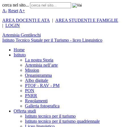
cerca nel sito...
A-
Reset
A+
AREA DOCENTI E ATA
|
AREA STUDENTI E FAMIGLIE
|
LOGIN
Artemisia
Gentileschi
Istituto Tecnico Statale per il Turismo - liceo Linguistico
Home
Istituto
La nostra Storia
Artemisia nell’arte
Mission
Organigramma
Albo digitale
PTOF - RAV - PM
PON
PNRR
Regolamenti
Galleria fotografica
Offerta studi
Istituto tecnico per il turismo
Istituto tecnico per il turismo quadriennale
Liceo linguistico