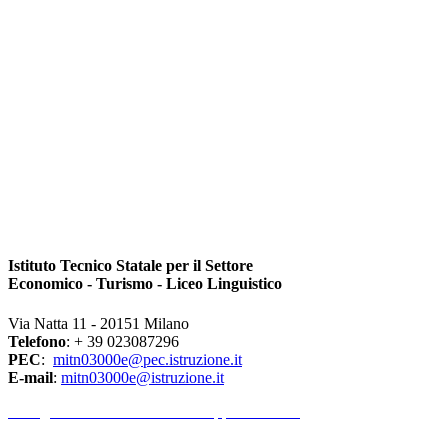
Istituto Tecnico Statale per il Settore
Economico - Turismo - Liceo Linguistico
Via Natta 11 - 20151 Milano
Telefono
: + 39 023087296
PEC
:
mitn03000e@pec.istruzione.it
E-mail
:
mitn03000e@istruzione.it
l Dirigente Scolastico riceve su appuntamento.