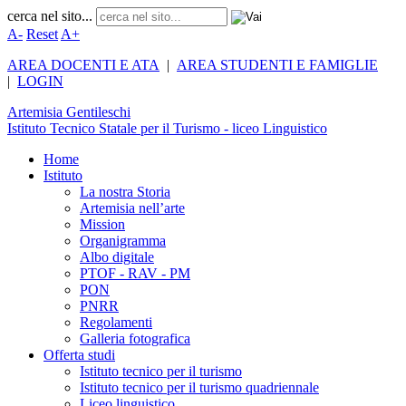
cerca nel sito...
A-
Reset
A+
AREA DOCENTI E ATA
|
AREA STUDENTI E FAMIGLIE
|
LOGIN
Artemisia
Gentileschi
Istituto Tecnico Statale per il Turismo - liceo Linguistico
Home
Istituto
La nostra Storia
Artemisia nell’arte
Mission
Organigramma
Albo digitale
PTOF - RAV - PM
PON
PNRR
Regolamenti
Galleria fotografica
Offerta studi
Istituto tecnico per il turismo
Istituto tecnico per il turismo quadriennale
Liceo linguistico