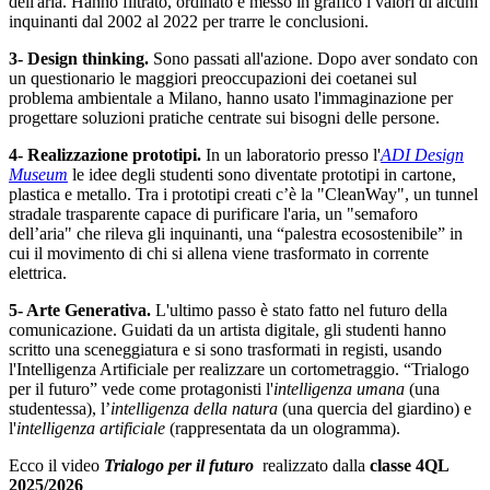
dell'aria. Hanno filtrato, ordinato e messo in grafico i valori di alcuni
inquinanti dal 2002 al 2022 per trarre le conclusioni.
3- Design thinking.
Sono passati all'azione. Dopo aver sondato con
un questionario le maggiori preoccupazioni dei coetanei sul
problema ambientale a Milano, hanno usato l'immaginazione per
progettare soluzioni pratiche centrate sui bisogni delle persone.
4- Realizzazione prototipi.
In un laboratorio presso l'
ADI Design
Museum
le idee degli studenti sono diventate prototipi in cartone,
plastica e metallo. Tra i prototipi creati c’è la "CleanWay", un tunnel
stradale trasparente capace di purificare l'aria, un "semaforo
dell’aria" che rileva gli inquinanti, una “palestra ecosostenibile” in
cui il movimento di chi si allena viene trasformato in corrente
elettrica.
5- Arte Generativa.
L'ultimo passo è stato fatto nel futuro della
comunicazione. Guidati da un artista digitale, gli studenti hanno
scritto una sceneggiatura e si sono trasformati in registi, usando
l'Intelligenza Artificiale per realizzare un cortometraggio. “Trialogo
per il futuro” vede come protagonisti l'
intelligenza umana
(una
studentessa), l’
intelligenza della natura
(una quercia del giardino) e
l'
intelligenza artificiale
(rappresentata da un ologramma).
Ecco il video
Trialogo per il futuro
realizzato dalla
classe 4QL
2025/2026