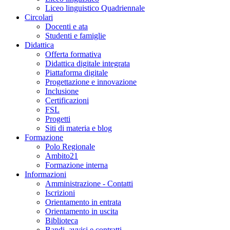
Liceo linguistico Quadriennale
Circolari
Docenti e ata
Studenti e famiglie
Didattica
Offerta formativa
Didattica digitale integrata
Piattaforma digitale
Progettazione e innovazione
Inclusione
Certificazioni
FSL
Progetti
Siti di materia e blog
Formazione
Polo Regionale
Ambito21
Formazione interna
Informazioni
Amministrazione - Contatti
Iscrizioni
Orientamento in entrata
Orientamento in uscita
Biblioteca
Bandi, avvisi e contratti