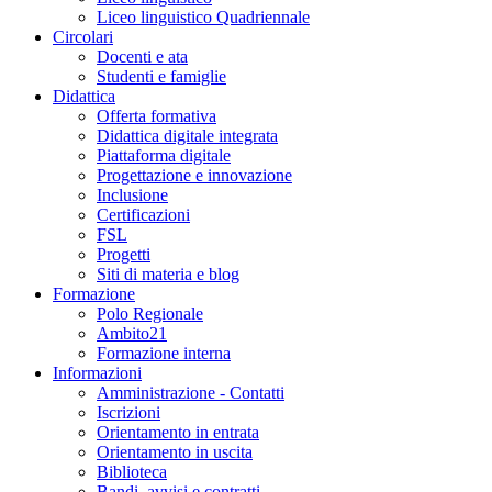
Liceo linguistico Quadriennale
Circolari
Docenti e ata
Studenti e famiglie
Didattica
Offerta formativa
Didattica digitale integrata
Piattaforma digitale
Progettazione e innovazione
Inclusione
Certificazioni
FSL
Progetti
Siti di materia e blog
Formazione
Polo Regionale
Ambito21
Formazione interna
Informazioni
Amministrazione - Contatti
Iscrizioni
Orientamento in entrata
Orientamento in uscita
Biblioteca
Bandi, avvisi e contratti