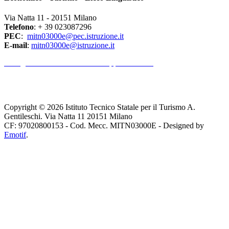
Via Natta 11 - 20151 Milano
Telefono
: + 39 023087296
PEC
:
mitn03000e@pec.istruzione.it
E-mail
:
mitn03000e@istruzione.it
l Dirigente Scolastico riceve su appuntamento.
Copyright © 2026 Istituto Tecnico Statale per il Turismo A.
Gentileschi. Via Natta 11 20151 Milano
CF: 97020800153 - Cod. Mecc. MITN03000E - Designed by
Emotif
.