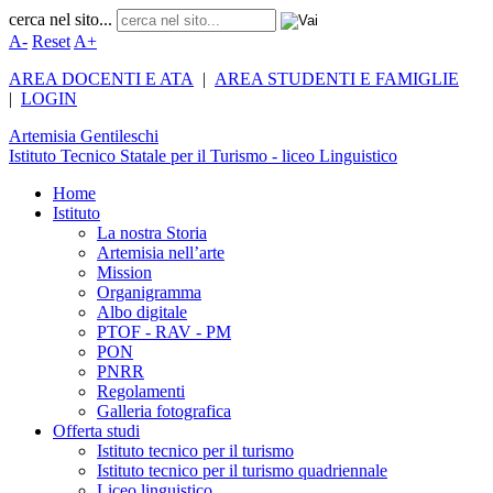
cerca nel sito...
A-
Reset
A+
AREA DOCENTI E ATA
|
AREA STUDENTI E FAMIGLIE
|
LOGIN
Artemisia
Gentileschi
Istituto Tecnico Statale per il Turismo - liceo Linguistico
Home
Istituto
La nostra Storia
Artemisia nell’arte
Mission
Organigramma
Albo digitale
PTOF - RAV - PM
PON
PNRR
Regolamenti
Galleria fotografica
Offerta studi
Istituto tecnico per il turismo
Istituto tecnico per il turismo quadriennale
Liceo linguistico