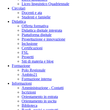
Liceo linguistico Quadriennale
Circolari
Docenti e ata
Studenti e famiglie
Didattica
Offerta formativa
Didattica digitale integrata
Piattaforma digitale
Progettazione e innovazione
Inclusione
Certificazioni
FSL
Progetti
Siti di materia e blog
Formazione
Polo Regionale
Ambito21
Formazione interna
Informazioni
Amministrazione - Contatti
Iscrizioni
Orientamento in entrata
Orientamento in uscita
Biblioteca
Bandi, avvisi e contratti