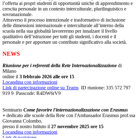
l’offerta ai propri studenti di opportunità uniche di apprendimento e
crescita personale in un contesto interculturale, plurilinguistico e
sovranazionale.
Attraverso il processo intenzionale e trasformativo di inclusione
delle dimensioni internazionale e interculturale all’interno della
scuola nella sua globalità lavoreremo per innalzare il livello
qualitativo dell’istruzione per tutti gli studenti, i docenti e il
personale e per apportare un contributo significativo alla società.
NEWS
Riunione per i referenti della Rete Internazionalizzazione
di
Milano
online il
3 febbraio 2026 alle ore 15
Locandina con informazioni
Link di partecipazione online su Teams
ID riunione: 335 572 797
919 9 Passcode: R4DW6rV9
Seminario
Come favorire l'internazionalizzazione con Erasmus
+
dedicato alle scuole della Rete con l'Ambassador Erasmus prof.ssa
Giovanna Colombo,
presso il nostro Istituto il
27 novembre 2025 ore 15
Locandina con informazioni
Link di iscrizione