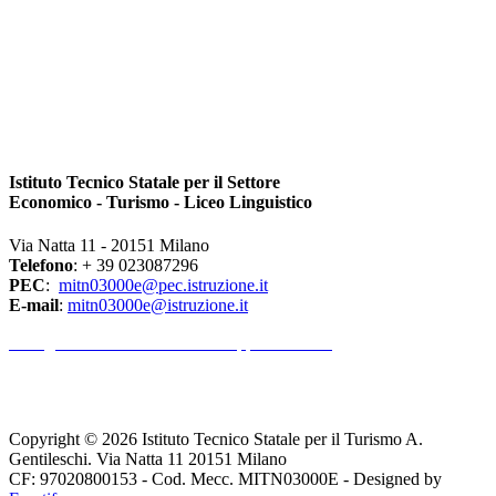
Istituto Tecnico Statale per il Settore
Economico - Turismo - Liceo Linguistico
Via Natta 11 - 20151 Milano
Telefono
: + 39 023087296
PEC
:
mitn03000e@pec.istruzione.it
E-mail
:
mitn03000e@istruzione.it
l Dirigente Scolastico riceve su appuntamento.
Copyright © 2026 Istituto Tecnico Statale per il Turismo A.
Gentileschi. Via Natta 11 20151 Milano
CF: 97020800153 - Cod. Mecc. MITN03000E - Designed by