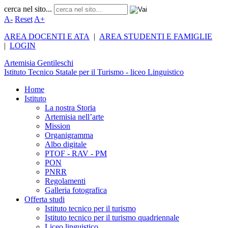
cerca nel sito...
A-
Reset
A+
AREA DOCENTI E ATA
|
AREA STUDENTI E FAMIGLIE
|
LOGIN
Artemisia
Gentileschi
Istituto Tecnico Statale per il Turismo - liceo Linguistico
Home
Istituto
La nostra Storia
Artemisia nell’arte
Mission
Organigramma
Albo digitale
PTOF - RAV - PM
PON
PNRR
Regolamenti
Galleria fotografica
Offerta studi
Istituto tecnico per il turismo
Istituto tecnico per il turismo quadriennale
Liceo linguistico