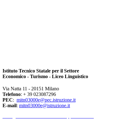
Istituto Tecnico Statale per il Settore
Economico - Turismo - Liceo Linguistico
Via Natta 11 - 20151 Milano
Telefono
: + 39 023087296
PEC
:
mitn03000e@pec.istruzione.it
E-mail
:
mitn03000e@istruzione.it
l Dirigente Scolastico riceve su appuntamento.