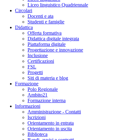
Liceo linguistico Quadriennale
Circolari
Docenti e ata
Studenti e famiglie
Didattica
Offerta formativa
Didattica digitale integrata
Piattaforma digitale
Progettazione e innovazione
Inclusione
Certificazioni
FSL
Progetti
Siti di materia e blog
Formazione
Polo Regionale
Ambito21
Formazione interna
Informazioni
Amministrazione - Contatti
Iscrizioni
Orientamento in entrata
Orientamento in uscita
Biblioteca
Bandi, avvisi e contratti