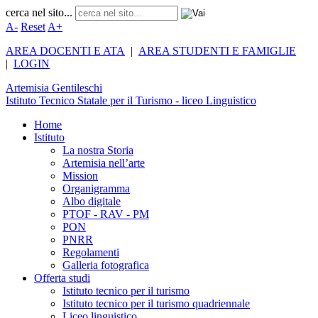
cerca nel sito...
A-
Reset
A+
AREA DOCENTI E ATA
|
AREA STUDENTI E FAMIGLIE
|
LOGIN
Artemisia
Gentileschi
Istituto Tecnico Statale per il Turismo - liceo Linguistico
Home
Istituto
La nostra Storia
Artemisia nell’arte
Mission
Organigramma
Albo digitale
PTOF - RAV - PM
PON
PNRR
Regolamenti
Galleria fotografica
Offerta studi
Istituto tecnico per il turismo
Istituto tecnico per il turismo quadriennale
Liceo linguistico