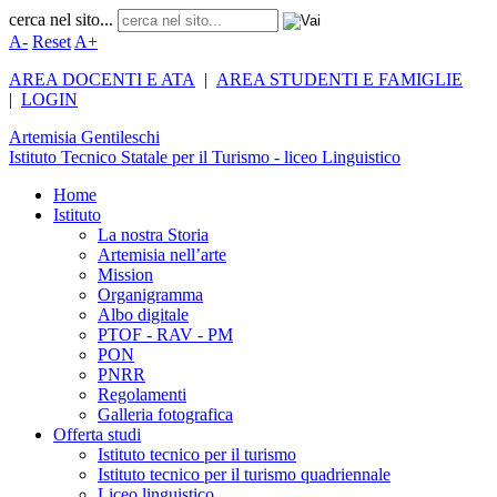
cerca nel sito...
A-
Reset
A+
AREA DOCENTI E ATA
|
AREA STUDENTI E FAMIGLIE
|
LOGIN
Artemisia
Gentileschi
Istituto Tecnico Statale per il Turismo - liceo Linguistico
Home
Istituto
La nostra Storia
Artemisia nell’arte
Mission
Organigramma
Albo digitale
PTOF - RAV - PM
PON
PNRR
Regolamenti
Galleria fotografica
Offerta studi
Istituto tecnico per il turismo
Istituto tecnico per il turismo quadriennale
Liceo linguistico