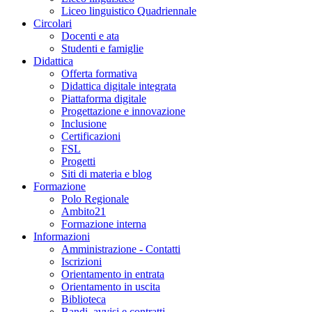
Liceo linguistico Quadriennale
Circolari
Docenti e ata
Studenti e famiglie
Didattica
Offerta formativa
Didattica digitale integrata
Piattaforma digitale
Progettazione e innovazione
Inclusione
Certificazioni
FSL
Progetti
Siti di materia e blog
Formazione
Polo Regionale
Ambito21
Formazione interna
Informazioni
Amministrazione - Contatti
Iscrizioni
Orientamento in entrata
Orientamento in uscita
Biblioteca
Bandi, avvisi e contratti