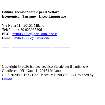
Istituto Tecnico Statale per il Settore
Economico - Turismo - Liceo Linguistico
Via Natta 11 - 20151 Milano
Telefono
: + 39 023087296
PEC
:
mitn03000e@pec.istruzione.it
E-mail
:
mitn03000e@istruzione.it
l Dirigente Scolastico riceve su appuntamento.
Copyright © 2026 Istituto Tecnico Statale per il Turismo A.
Gentileschi. Via Natta 11 20151 Milano
CF: 97020800153 - Cod. Mecc. MITN03000E - Designed by
Emotif
.