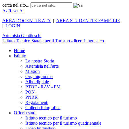
cerca nel sito...
A-
Reset
A+
AREA DOCENTI E ATA
|
AREA STUDENTI E FAMIGLIE
|
LOGIN
Artemisia
Gentileschi
Istituto Tecnico Statale per il Turismo - liceo Linguistico
Home
Istituto
La nostra Storia
Artemisia nell’arte
Mission
Organigramma
Albo digitale
PTOF - RAV - PM
PON
PNRR
Regolamenti
Galleria fotografica
Offerta studi
Istituto tecnico per il turismo
Istituto tecnico per il turismo quadriennale
Liceo linguistico