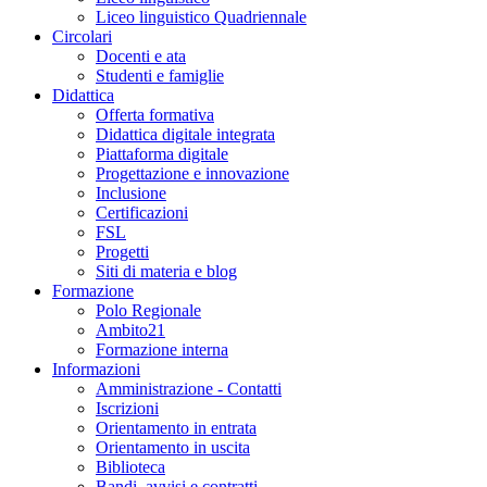
Liceo linguistico Quadriennale
Circolari
Docenti e ata
Studenti e famiglie
Didattica
Offerta formativa
Didattica digitale integrata
Piattaforma digitale
Progettazione e innovazione
Inclusione
Certificazioni
FSL
Progetti
Siti di materia e blog
Formazione
Polo Regionale
Ambito21
Formazione interna
Informazioni
Amministrazione - Contatti
Iscrizioni
Orientamento in entrata
Orientamento in uscita
Biblioteca
Bandi, avvisi e contratti