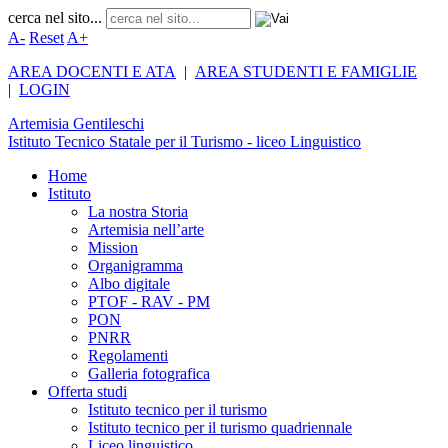
cerca nel sito...
A-
Reset
A+
AREA DOCENTI E ATA
|
AREA STUDENTI E FAMIGLIE
|
LOGIN
Artemisia
Gentileschi
Istituto Tecnico Statale per il Turismo - liceo Linguistico
Home
Istituto
La nostra Storia
Artemisia nell’arte
Mission
Organigramma
Albo digitale
PTOF - RAV - PM
PON
PNRR
Regolamenti
Galleria fotografica
Offerta studi
Istituto tecnico per il turismo
Istituto tecnico per il turismo quadriennale
Liceo linguistico