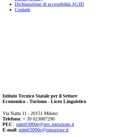
Dichiarazione di accessibilità AGID
Contatti
Istituto Tecnico Statale per il Settore
Economico - Turismo - Liceo Linguistico
Via Natta 11 - 20151 Milano
Telefono
: + 39 023087296
PEC
:
mitn03000e@pec.istruzione.it
E-mail
:
mitn03000e@istruzione.it