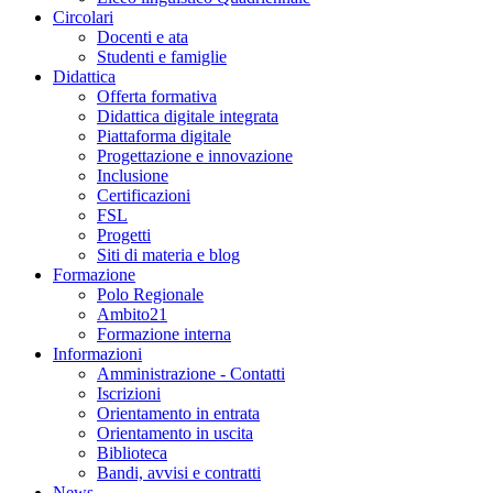
Circolari
Docenti e ata
Studenti e famiglie
Didattica
Offerta formativa
Didattica digitale integrata
Piattaforma digitale
Progettazione e innovazione
Inclusione
Certificazioni
FSL
Progetti
Siti di materia e blog
Formazione
Polo Regionale
Ambito21
Formazione interna
Informazioni
Amministrazione - Contatti
Iscrizioni
Orientamento in entrata
Orientamento in uscita
Biblioteca
Bandi, avvisi e contratti
News