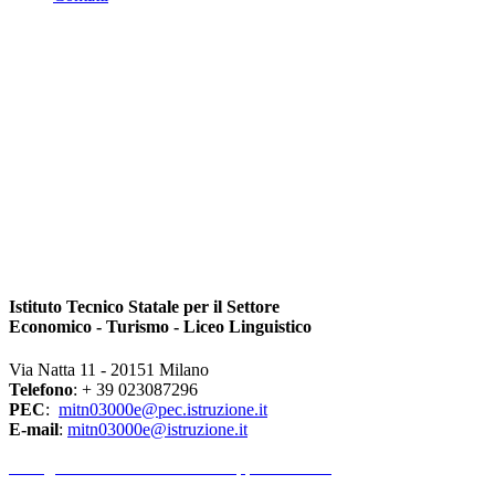
Istituto Tecnico Statale per il Settore
Economico - Turismo - Liceo Linguistico
Via Natta 11 - 20151 Milano
Telefono
: + 39 023087296
PEC
:
mitn03000e@pec.istruzione.it
E-mail
:
mitn03000e@istruzione.it
l Dirigente Scolastico riceve su appuntamento.