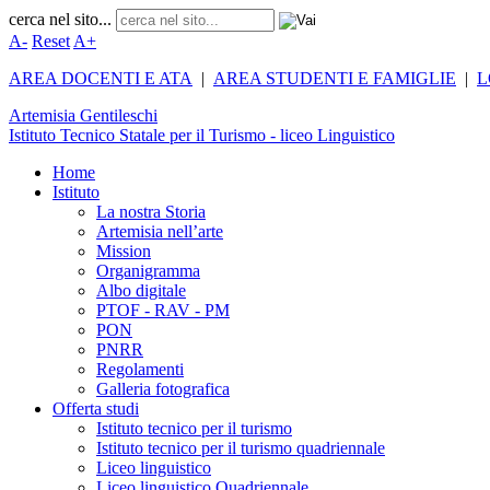
cerca nel sito...
A-
Reset
A+
AREA DOCENTI E ATA
|
AREA STUDENTI E FAMIGLIE
|
L
Artemisia
Gentileschi
Istituto Tecnico Statale per il Turismo - liceo Linguistico
Home
Istituto
La nostra Storia
Artemisia nell’arte
Mission
Organigramma
Albo digitale
PTOF - RAV - PM
PON
PNRR
Regolamenti
Galleria fotografica
Offerta studi
Istituto tecnico per il turismo
Istituto tecnico per il turismo quadriennale
Liceo linguistico
Liceo linguistico Quadriennale