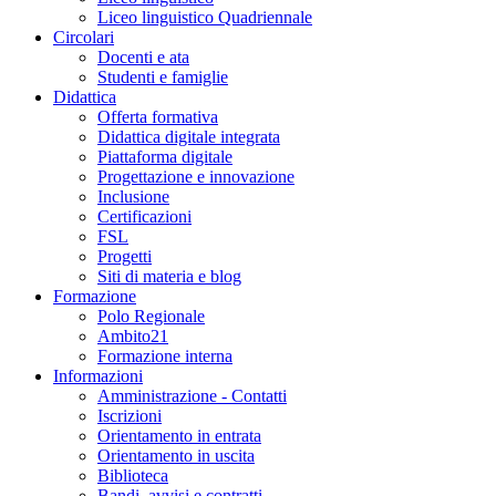
Liceo linguistico Quadriennale
Circolari
Docenti e ata
Studenti e famiglie
Didattica
Offerta formativa
Didattica digitale integrata
Piattaforma digitale
Progettazione e innovazione
Inclusione
Certificazioni
FSL
Progetti
Siti di materia e blog
Formazione
Polo Regionale
Ambito21
Formazione interna
Informazioni
Amministrazione - Contatti
Iscrizioni
Orientamento in entrata
Orientamento in uscita
Biblioteca
Bandi, avvisi e contratti