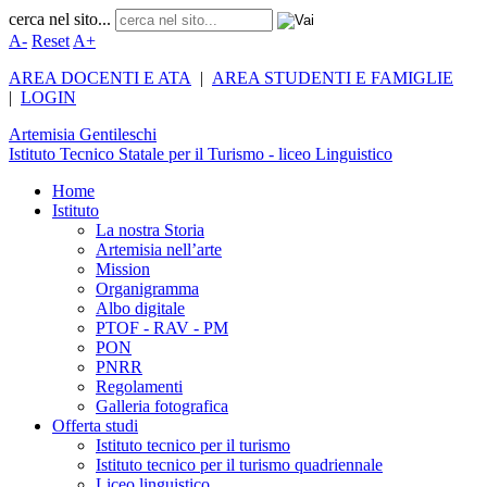
cerca nel sito...
A-
Reset
A+
AREA DOCENTI E ATA
|
AREA STUDENTI E FAMIGLIE
|
LOGIN
Artemisia
Gentileschi
Istituto Tecnico Statale per il Turismo - liceo Linguistico
Home
Istituto
La nostra Storia
Artemisia nell’arte
Mission
Organigramma
Albo digitale
PTOF - RAV - PM
PON
PNRR
Regolamenti
Galleria fotografica
Offerta studi
Istituto tecnico per il turismo
Istituto tecnico per il turismo quadriennale
Liceo linguistico