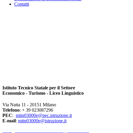
Contatti
Istituto Tecnico Statale per il Settore
Economico - Turismo - Liceo Linguistico
Via Natta 11 - 20151 Milano
Telefono
: + 39 023087296
PEC
:
mitn03000e@pec.istruzione.it
E-mail
:
mitn03000e@istruzione.it
l Dirigente Scolastico riceve su appuntamento.