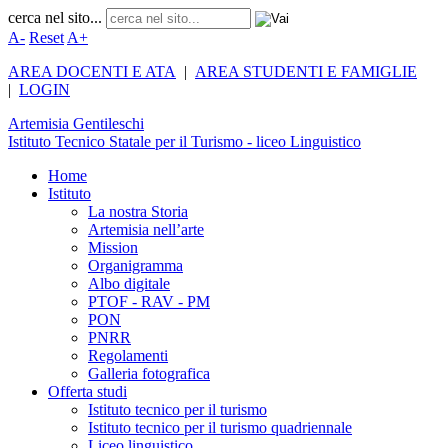
cerca nel sito...
A-
Reset
A+
AREA DOCENTI E ATA
|
AREA STUDENTI E FAMIGLIE
|
LOGIN
Artemisia
Gentileschi
Istituto Tecnico Statale per il Turismo - liceo Linguistico
Home
Istituto
La nostra Storia
Artemisia nell’arte
Mission
Organigramma
Albo digitale
PTOF - RAV - PM
PON
PNRR
Regolamenti
Galleria fotografica
Offerta studi
Istituto tecnico per il turismo
Istituto tecnico per il turismo quadriennale
Liceo linguistico