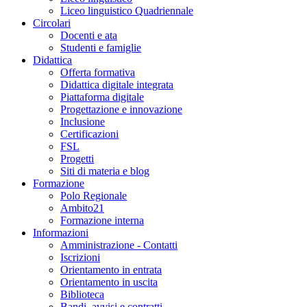
Liceo linguistico Quadriennale
Circolari
Docenti e ata
Studenti e famiglie
Didattica
Offerta formativa
Didattica digitale integrata
Piattaforma digitale
Progettazione e innovazione
Inclusione
Certificazioni
FSL
Progetti
Siti di materia e blog
Formazione
Polo Regionale
Ambito21
Formazione interna
Informazioni
Amministrazione - Contatti
Iscrizioni
Orientamento in entrata
Orientamento in uscita
Biblioteca
Bandi, avvisi e contratti