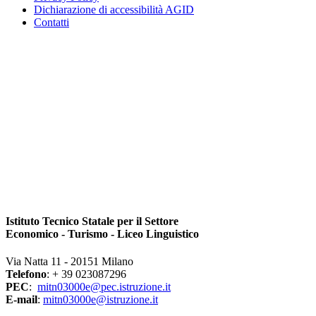
Dichiarazione di accessibilità AGID
Contatti
Istituto Tecnico Statale per il Settore
Economico - Turismo - Liceo Linguistico
Via Natta 11 - 20151 Milano
Telefono
: + 39 023087296
PEC
:
mitn03000e@pec.istruzione.it
E-mail
:
mitn03000e@istruzione.it