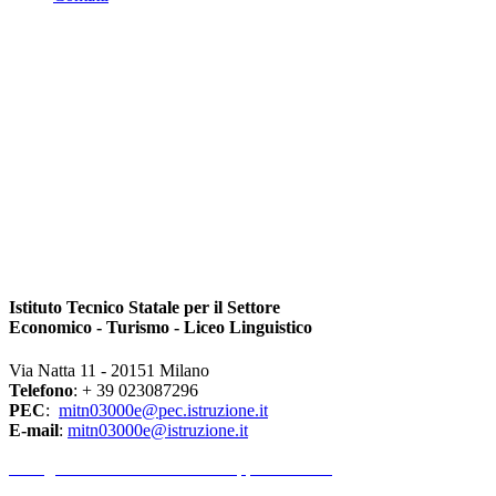
Istituto Tecnico Statale per il Settore
Economico - Turismo - Liceo Linguistico
Via Natta 11 - 20151 Milano
Telefono
: + 39 023087296
PEC
:
mitn03000e@pec.istruzione.it
E-mail
:
mitn03000e@istruzione.it
l Dirigente Scolastico riceve su appuntamento.