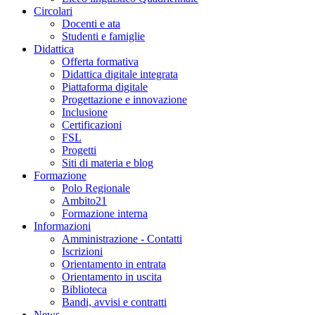
Circolari
Docenti e ata
Studenti e famiglie
Didattica
Offerta formativa
Didattica digitale integrata
Piattaforma digitale
Progettazione e innovazione
Inclusione
Certificazioni
FSL
Progetti
Siti di materia e blog
Formazione
Polo Regionale
Ambito21
Formazione interna
Informazioni
Amministrazione - Contatti
Iscrizioni
Orientamento in entrata
Orientamento in uscita
Biblioteca
Bandi, avvisi e contratti
News