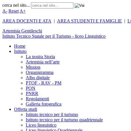
cerca nel sito...
A-
Reset
A+
AREA DOCENTI E ATA
|
AREA STUDENTI E FAMIGLIE
|
L
Artemisia
Gentileschi
Istituto Tecnico Statale per il Turismo - liceo Linguistico
Home
Istituto
La nostra Storia
Artemisia nell’arte
Mission
Organigramma
Albo digitale
PTOF - RAV - PM
PON
PNRR
Regolamenti
Galleria fotografica
Offerta studi
Istituto tecnico per il turismo
Istituto tecnico per il turismo quadriennale
Liceo linguistico
Liceo linguistico Quadriennale