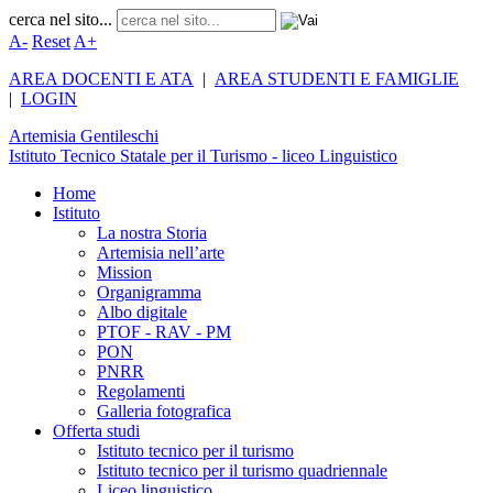
cerca nel sito...
A-
Reset
A+
AREA DOCENTI E ATA
|
AREA STUDENTI E FAMIGLIE
|
LOGIN
Artemisia
Gentileschi
Istituto Tecnico Statale per il Turismo - liceo Linguistico
Home
Istituto
La nostra Storia
Artemisia nell’arte
Mission
Organigramma
Albo digitale
PTOF - RAV - PM
PON
PNRR
Regolamenti
Galleria fotografica
Offerta studi
Istituto tecnico per il turismo
Istituto tecnico per il turismo quadriennale
Liceo linguistico