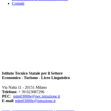
Contatti
Istituto Tecnico Statale per il Settore
Economico - Turismo - Liceo Linguistico
Via Natta 11 - 20151 Milano
Telefono
: + 39 023087296
PEC
:
mitn03000e@pec.istruzione.it
E-mail
:
mitn03000e@istruzione.it
l Dirigente Scolastico riceve su appuntamento.