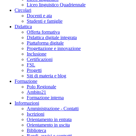
Liceo linguistico Quadriennale
Circolari
Docenti e ata
Studenti e famiglie
Didattica
Offerta formativa
Didattica digitale integrata
Piattaforma digitale
Progettazione e innovazione
Inclusione
Certificazioni
FSL
Progetti
Siti di materia e blog
Formazione
Polo Regionale
Ambito21
Formazione interna
Informazioni
Amministrazione - Contatti
Iscrizioni
Orientamento in entrata
Orientamento in uscita
Biblioteca
Bandi, avvisi e contratti