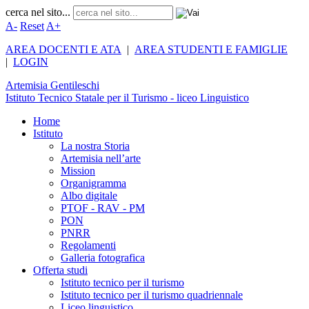
cerca nel sito...
A-
Reset
A+
AREA DOCENTI E ATA
|
AREA STUDENTI E FAMIGLIE
|
LOGIN
Artemisia
Gentileschi
Istituto Tecnico Statale per il Turismo - liceo Linguistico
Home
Istituto
La nostra Storia
Artemisia nell’arte
Mission
Organigramma
Albo digitale
PTOF - RAV - PM
PON
PNRR
Regolamenti
Galleria fotografica
Offerta studi
Istituto tecnico per il turismo
Istituto tecnico per il turismo quadriennale
Liceo linguistico