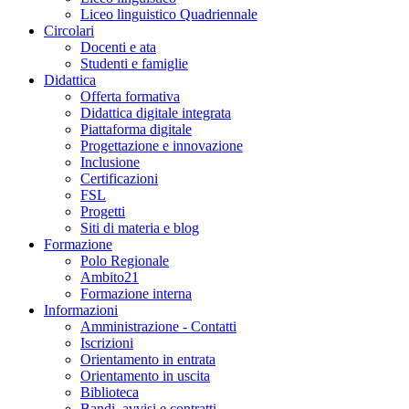
Liceo linguistico Quadriennale
Circolari
Docenti e ata
Studenti e famiglie
Didattica
Offerta formativa
Didattica digitale integrata
Piattaforma digitale
Progettazione e innovazione
Inclusione
Certificazioni
FSL
Progetti
Siti di materia e blog
Formazione
Polo Regionale
Ambito21
Formazione interna
Informazioni
Amministrazione - Contatti
Iscrizioni
Orientamento in entrata
Orientamento in uscita
Biblioteca
Bandi, avvisi e contratti