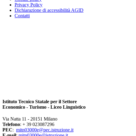
Privacy Policy
Dichiarazione di accessibilità AGID
Contatti
Istituto Tecnico Statale per il Settore
Economico - Turismo - Liceo Linguistico
Via Natta 11 - 20151 Milano
Telefono
: + 39 023087296
PEC
:
mitn03000e@pec.istruzione.it
E-mail
:
mitn03000e@istruzione.it