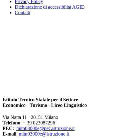
Privacy Policy
Dichiarazione di accessibilità AGID
Contatti
Istituto Tecnico Statale per il Settore
Economico - Turismo - Liceo Linguistico
Via Natta 11 - 20151 Milano
Telefono
: + 39 023087296
PEC
:
mitn03000e@pec.istruzione.it
E-mail
:
mitn03000e@istruzione.it