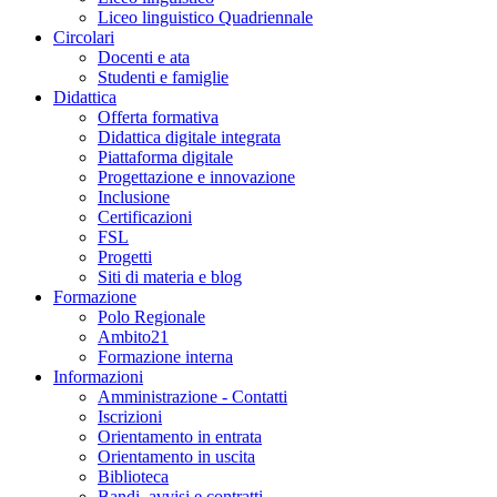
Liceo linguistico Quadriennale
Circolari
Docenti e ata
Studenti e famiglie
Didattica
Offerta formativa
Didattica digitale integrata
Piattaforma digitale
Progettazione e innovazione
Inclusione
Certificazioni
FSL
Progetti
Siti di materia e blog
Formazione
Polo Regionale
Ambito21
Formazione interna
Informazioni
Amministrazione - Contatti
Iscrizioni
Orientamento in entrata
Orientamento in uscita
Biblioteca
Bandi, avvisi e contratti