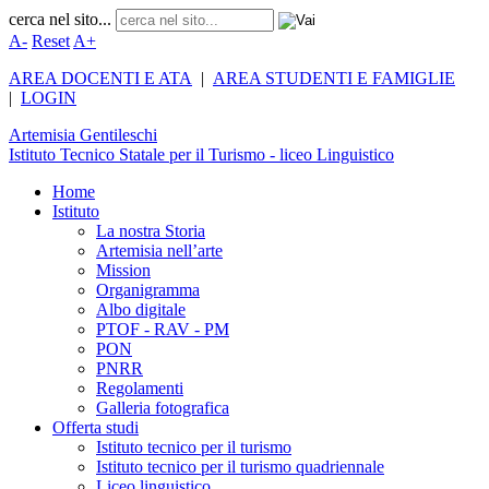
cerca nel sito...
A-
Reset
A+
AREA DOCENTI E ATA
|
AREA STUDENTI E FAMIGLIE
|
LOGIN
Artemisia
Gentileschi
Istituto Tecnico Statale per il Turismo - liceo Linguistico
Home
Istituto
La nostra Storia
Artemisia nell’arte
Mission
Organigramma
Albo digitale
PTOF - RAV - PM
PON
PNRR
Regolamenti
Galleria fotografica
Offerta studi
Istituto tecnico per il turismo
Istituto tecnico per il turismo quadriennale
Liceo linguistico