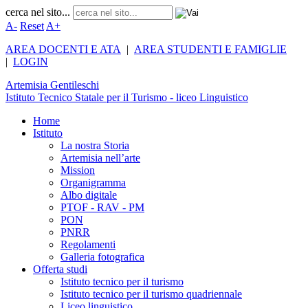
cerca nel sito...
A-
Reset
A+
AREA DOCENTI E ATA
|
AREA STUDENTI E FAMIGLIE
|
LOGIN
Artemisia
Gentileschi
Istituto Tecnico Statale per il Turismo - liceo Linguistico
Home
Istituto
La nostra Storia
Artemisia nell’arte
Mission
Organigramma
Albo digitale
PTOF - RAV - PM
PON
PNRR
Regolamenti
Galleria fotografica
Offerta studi
Istituto tecnico per il turismo
Istituto tecnico per il turismo quadriennale
Liceo linguistico