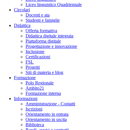
Liceo linguistico Quadriennale
Circolari
Docenti e ata
Studenti e famiglie
Didattica
Offerta formativa
Didattica digitale integrata
Piattaforma digitale
Progettazione e innovazione
Inclusione
Certificazioni
FSL
Progetti
Siti di materia e blog
Formazione
Polo Regionale
Ambito21
Formazione interna
Informazioni
Amministrazione - Contatti
Iscrizioni
Orientamento in entrata
Orientamento in uscita
Biblioteca
Bandi, avvisi e contratti