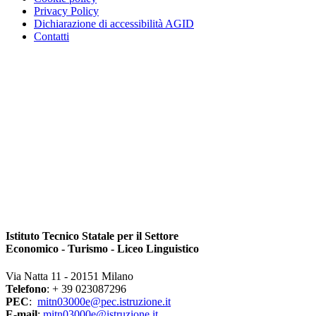
Privacy Policy
Dichiarazione di accessibilità AGID
Contatti
Istituto Tecnico Statale per il Settore
Economico - Turismo - Liceo Linguistico
Via Natta 11 - 20151 Milano
Telefono
: + 39 023087296
PEC
:
mitn03000e@pec.istruzione.it
E-mail
:
mitn03000e@istruzione.it