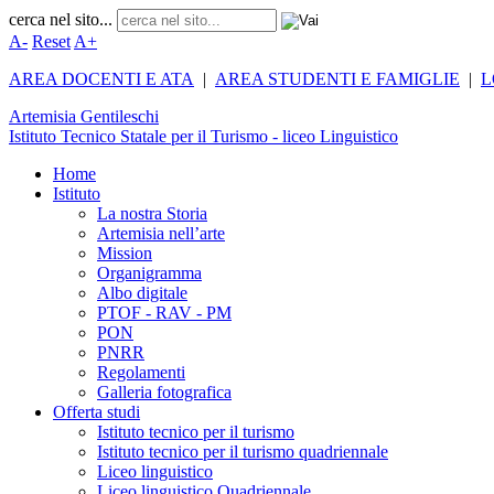
cerca nel sito...
A-
Reset
A+
AREA DOCENTI E ATA
|
AREA STUDENTI E FAMIGLIE
|
L
Artemisia
Gentileschi
Istituto Tecnico Statale per il Turismo - liceo Linguistico
Home
Istituto
La nostra Storia
Artemisia nell’arte
Mission
Organigramma
Albo digitale
PTOF - RAV - PM
PON
PNRR
Regolamenti
Galleria fotografica
Offerta studi
Istituto tecnico per il turismo
Istituto tecnico per il turismo quadriennale
Liceo linguistico
Liceo linguistico Quadriennale