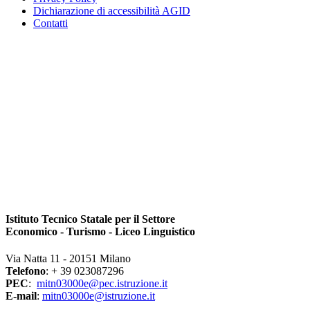
Dichiarazione di accessibilità AGID
Contatti
Istituto Tecnico Statale per il Settore
Economico - Turismo - Liceo Linguistico
Via Natta 11 - 20151 Milano
Telefono
: + 39 023087296
PEC
:
mitn03000e@pec.istruzione.it
E-mail
:
mitn03000e@istruzione.it