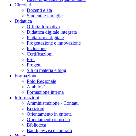
Circolari
Docenti e ata
Studenti e famiglie
Didattica
Offerta formativa
Didattica digitale integrata
Piattaforma digitale
Progettazione e innovazione
Inclusione
Certificazioni
FSL
Progetti
Siti di materia e blog
Formazione
Polo Regionale
Ambito21
Formazione interna
Informazioni
Amministrazione - Contatti
Iscrizioni
Orientamento in entrata
Orientamento in uscita
Biblioteca
Bandi, avvisi e contratti
News