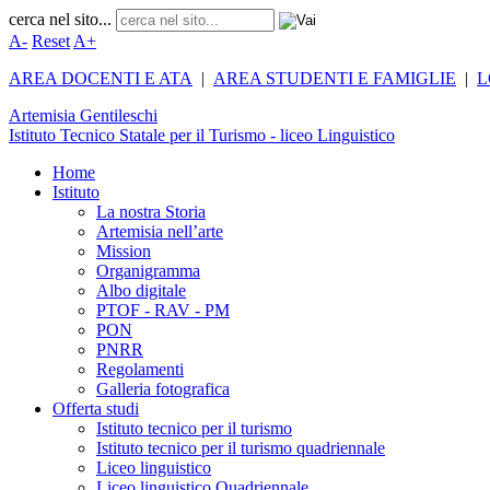
cerca nel sito...
A-
Reset
A+
AREA DOCENTI E ATA
|
AREA STUDENTI E FAMIGLIE
|
L
Artemisia
Gentileschi
Istituto Tecnico Statale per il Turismo - liceo Linguistico
Home
Istituto
La nostra Storia
Artemisia nell’arte
Mission
Organigramma
Albo digitale
PTOF - RAV - PM
PON
PNRR
Regolamenti
Galleria fotografica
Offerta studi
Istituto tecnico per il turismo
Istituto tecnico per il turismo quadriennale
Liceo linguistico
Liceo linguistico Quadriennale