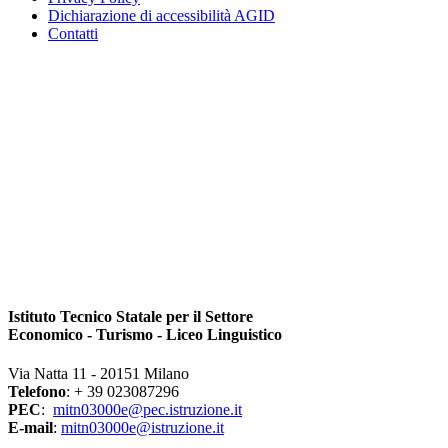
Dichiarazione di accessibilità AGID
Contatti
Istituto Tecnico Statale per il Settore
Economico - Turismo - Liceo Linguistico
Via Natta 11 - 20151 Milano
Telefono
: + 39 023087296
PEC
:
mitn03000e@pec.istruzione.it
E-mail
:
mitn03000e@istruzione.it