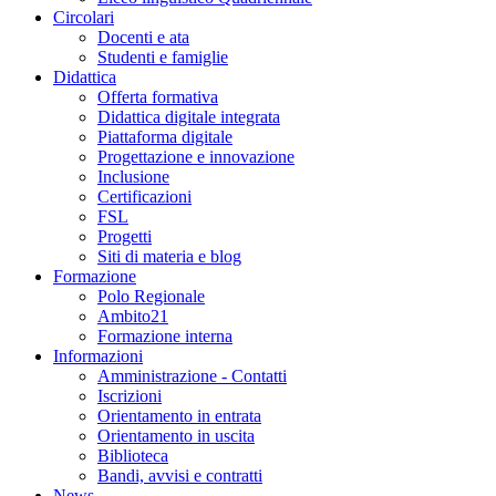
Circolari
Docenti e ata
Studenti e famiglie
Didattica
Offerta formativa
Didattica digitale integrata
Piattaforma digitale
Progettazione e innovazione
Inclusione
Certificazioni
FSL
Progetti
Siti di materia e blog
Formazione
Polo Regionale
Ambito21
Formazione interna
Informazioni
Amministrazione - Contatti
Iscrizioni
Orientamento in entrata
Orientamento in uscita
Biblioteca
Bandi, avvisi e contratti
News