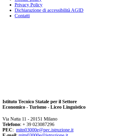
Privacy Policy
Dichiarazione di accessibilità AGID
Contatti
Istituto Tecnico Statale per il Settore
Economico - Turismo - Liceo Linguistico
Via Natta 11 - 20151 Milano
Telefono
: + 39 023087296
PEC
:
mitn03000e@pec.istruzione.it
E-mail
:
mitn03000e@istruzione.it