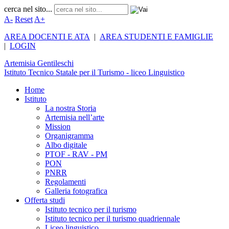
cerca nel sito...
A-
Reset
A+
AREA DOCENTI E ATA
|
AREA STUDENTI E FAMIGLIE
|
LOGIN
Artemisia
Gentileschi
Istituto Tecnico Statale per il Turismo - liceo Linguistico
Home
Istituto
La nostra Storia
Artemisia nell’arte
Mission
Organigramma
Albo digitale
PTOF - RAV - PM
PON
PNRR
Regolamenti
Galleria fotografica
Offerta studi
Istituto tecnico per il turismo
Istituto tecnico per il turismo quadriennale
Liceo linguistico