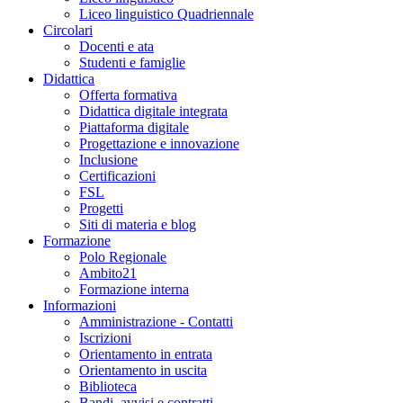
Liceo linguistico Quadriennale
Circolari
Docenti e ata
Studenti e famiglie
Didattica
Offerta formativa
Didattica digitale integrata
Piattaforma digitale
Progettazione e innovazione
Inclusione
Certificazioni
FSL
Progetti
Siti di materia e blog
Formazione
Polo Regionale
Ambito21
Formazione interna
Informazioni
Amministrazione - Contatti
Iscrizioni
Orientamento in entrata
Orientamento in uscita
Biblioteca
Bandi, avvisi e contratti