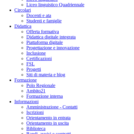
Liceo linguistico Quadriennale
Circolari
Docenti e ata
Studenti e famiglie
Didattica
Offerta formativa
Didattica digitale integrata
Piattaforma digitale
Progettazione e innovazione
Inclusione
Certificazioni
FSL
Progetti
Siti di materia e blog
Formazione
Polo Regionale
Ambito21
Formazione interna
Informazioni
Amministrazione - Contatti
Iscrizioni
Orientamento in entrata
Orientamento in uscita
Biblioteca
Bandi, avvisi e contratti