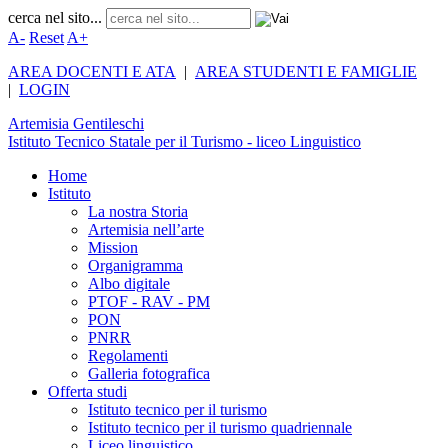
cerca nel sito...
A-
Reset
A+
AREA DOCENTI E ATA
|
AREA STUDENTI E FAMIGLIE
|
LOGIN
Artemisia
Gentileschi
Istituto Tecnico Statale per il Turismo - liceo Linguistico
Home
Istituto
La nostra Storia
Artemisia nell’arte
Mission
Organigramma
Albo digitale
PTOF - RAV - PM
PON
PNRR
Regolamenti
Galleria fotografica
Offerta studi
Istituto tecnico per il turismo
Istituto tecnico per il turismo quadriennale
Liceo linguistico