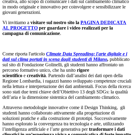
creativa, allo scopo di comunicare i dati sul cambiamento climatico
in modo originale e innovativo per coinvolgere e sensibilizzare le
giovani generazioni.
Vi invitiamo a
visitare sul nostro sito la
PAGINA DEDICATA
AL PROGETTO
per guardare i video realizzati per la
campagna di comunicazione
.
Come riporta l'articolo
Climate Data Spreading: l'arte digitale e i
dati sul clima portati in scena dagli studenti di Milano
,
pubblicato
sul sito di Fondazione Golinelli, gli studenti hanno affrontato un
percorso formativo unico, che ha unito
rigore
scientifico
e
creatività
. Partendo dall’analisi dei dati open della
Regione Lombardia, i ragazzi hanno sviluppato competenze cruciali
nella lettura e interpretazione dei dati ambientali. Focus della ricerca
sono stati due temi chiave dell’Obiettivo 13 degli SDGs: la qualità
dell’aria e la dimensione sistemica del cambiamento climatico.
Attraverso metodologie innovative come il Design Thinking, gli
studenti hanno collaborato attivamente alla progettazione di
soluzioni pratiche e alla costruzione di prototipi. Successivamente
hanno esplorato la convergenza tra tecnologia e arte, utilizzando
l’intelligenza artificiale e l’arte generativa per
trasformare i dati
climatici in un’esperienza visiva e comunicativa di forte impatto
.