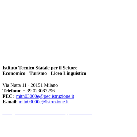
Istituto Tecnico Statale per il Settore
Economico - Turismo - Liceo Linguistico
Via Natta 11 - 20151 Milano
Telefono
: + 39 023087296
PEC
:
mitn03000e@pec.istruzione.it
E-mail
:
mitn03000e@istruzione.it
l Dirigente Scolastico riceve su appuntamento.