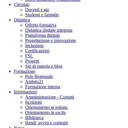
Circolari
Docenti e ata
Studenti e famiglie
Didattica
Offerta formativa
Didattica digitale integrata
Piattaforma digitale
Progettazione e innovazione
Inclusione
Certificazioni
FSL
Progetti
Siti di materia e blog
Formazione
Polo Regionale
Ambito21
Formazione interna
Informazioni
Amministrazione - Contatti
Iscrizioni
Orientamento in entrata
Orientamento in uscita
Biblioteca
Bandi, avvisi e contratti
News