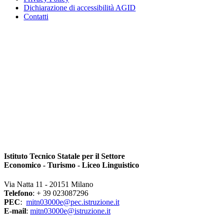
Dichiarazione di accessibilità AGID
Contatti
Istituto Tecnico Statale per il Settore
Economico - Turismo - Liceo Linguistico
Via Natta 11 - 20151 Milano
Telefono
: + 39 023087296
PEC
:
mitn03000e@pec.istruzione.it
E-mail
:
mitn03000e@istruzione.it