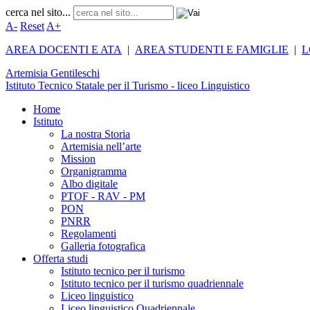
cerca nel sito...
A-
Reset
A+
AREA DOCENTI E ATA
|
AREA STUDENTI E FAMIGLIE
|
L
Artemisia
Gentileschi
Istituto Tecnico Statale per il Turismo - liceo Linguistico
Home
Istituto
La nostra Storia
Artemisia nell’arte
Mission
Organigramma
Albo digitale
PTOF - RAV - PM
PON
PNRR
Regolamenti
Galleria fotografica
Offerta studi
Istituto tecnico per il turismo
Istituto tecnico per il turismo quadriennale
Liceo linguistico
Liceo linguistico Quadriennale