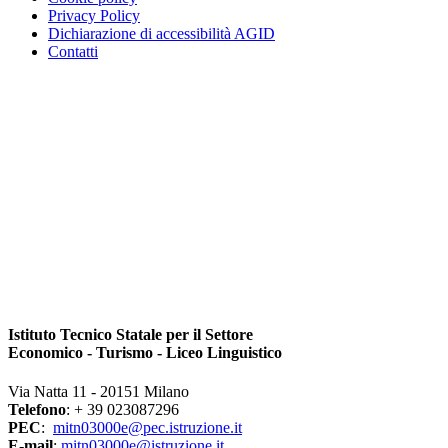
Privacy Policy
Dichiarazione di accessibilità AGID
Contatti
Istituto Tecnico Statale per il Settore
Economico - Turismo - Liceo Linguistico
Via Natta 11 - 20151 Milano
Telefono
: + 39 023087296
PEC
:
mitn03000e@pec.istruzione.it
E-mail
:
mitn03000e@istruzione.it