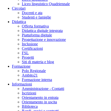
Liceo linguistico Quadriennale
Circolari
Docenti e ata
Studenti e famiglie
Didattica
Offerta formativa
Didattica digitale integrata
Piattaforma digitale
Progettazione e innovazione
Inclusione
Certificazioni
FSL
Progetti
Siti di materia e blog
Formazione
Polo Regionale
Ambito21
Formazione interna
Informazioni
Amministrazione - Contatti
Iscrizioni
Orientamento in entrata
Orientamento in uscita
Biblioteca
Bandi, avvisi e contratti