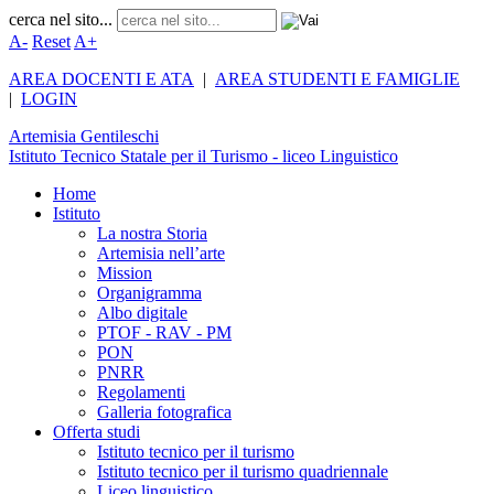
cerca nel sito...
A-
Reset
A+
AREA DOCENTI E ATA
|
AREA STUDENTI E FAMIGLIE
|
LOGIN
Artemisia
Gentileschi
Istituto Tecnico Statale per il Turismo - liceo Linguistico
Home
Istituto
La nostra Storia
Artemisia nell’arte
Mission
Organigramma
Albo digitale
PTOF - RAV - PM
PON
PNRR
Regolamenti
Galleria fotografica
Offerta studi
Istituto tecnico per il turismo
Istituto tecnico per il turismo quadriennale
Liceo linguistico