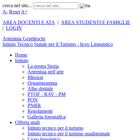
cerca nel sito...
A-
Reset
A+
AREA DOCENTI E ATA
|
AREA STUDENTI E FAMIGLIE
|
LOGIN
Artemisia
Gentileschi
Istituto Tecnico Statale per il Turismo - liceo Linguistico
Home
Istituto
La nostra Storia
Artemisia nell’arte
Mission
Organigramma
Albo digitale
PTOF - RAV - PM
PON
PNRR
Regolamenti
Galleria fotografica
Offerta studi
Istituto tecnico per il turismo
Istituto tecnico per il turismo quadriennale
Liceo linguistico