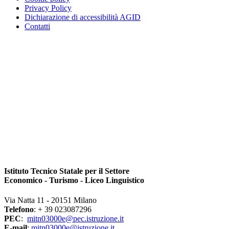
Privacy Policy
Dichiarazione di accessibilità AGID
Contatti
Istituto Tecnico Statale per il Settore
Economico - Turismo - Liceo Linguistico
Via Natta 11 - 20151 Milano
Telefono
: + 39 023087296
PEC
:
mitn03000e@pec.istruzione.it
E-mail
:
mitn03000e@istruzione.it