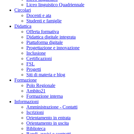
Liceo linguistico Quadriennale
Circolari
Docenti e ata
Studenti e famiglie
Didattica
Offerta formativa
Didattica digitale integrata
Piattaforma digitale
Progettazione e innovazione
Inclusione
Certificazioni
FSL
Progetti
Siti di materia e blog
Formazione
Polo Regionale
Ambito21
Formazione interna
Informazioni
Amministrazione - Contatti
Iscrizioni
Orientamento in entrata
Orientamento in uscita
Biblioteca
Bandi, avvisi e contratti