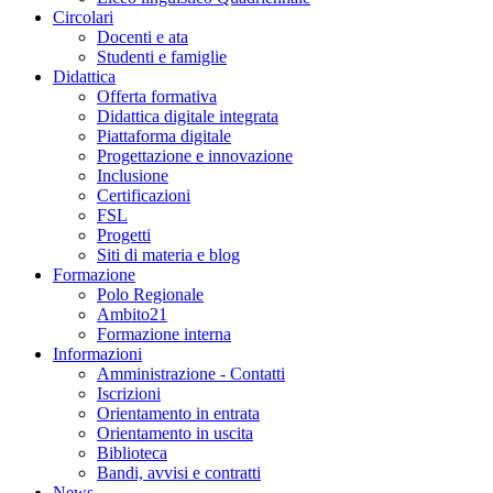
Circolari
Docenti e ata
Studenti e famiglie
Didattica
Offerta formativa
Didattica digitale integrata
Piattaforma digitale
Progettazione e innovazione
Inclusione
Certificazioni
FSL
Progetti
Siti di materia e blog
Formazione
Polo Regionale
Ambito21
Formazione interna
Informazioni
Amministrazione - Contatti
Iscrizioni
Orientamento in entrata
Orientamento in uscita
Biblioteca
Bandi, avvisi e contratti
News