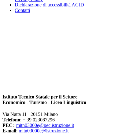
Dichiarazione di accessibilità AGID
Contatti
Istituto Tecnico Statale per il Settore
Economico - Turismo - Liceo Linguistico
Via Natta 11 - 20151 Milano
Telefono
: + 39 023087296
PEC
:
mitn03000e@pec.istruzione.it
E-mail
:
mitn03000e@istruzione.it