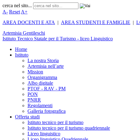
cerca nel sito...
A-
Reset
A+
AREA DOCENTI E ATA
|
AREA STUDENTI E FAMIGLIE
|
L
Artemisia
Gentileschi
Istituto Tecnico Statale per il Turismo - liceo Linguistico
Home
Istituto
La nostra Storia
Artemisia nell’arte
Mission
Organigramma
Albo digitale
PTOF - RAV - PM
PON
PNRR
Regolamenti
Galleria fotografica
Offerta studi
Istituto tecnico per il turismo
Istituto tecnico per il turismo quadriennale
Liceo linguistico
Liceo linguistico Quadriennale