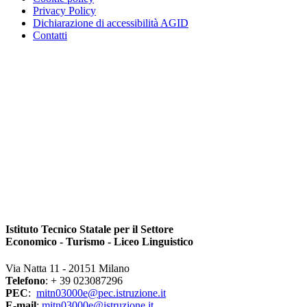
Privacy Policy
Dichiarazione di accessibilità AGID
Contatti
Istituto Tecnico Statale per il Settore
Economico - Turismo - Liceo Linguistico
Via Natta 11 - 20151 Milano
Telefono
: + 39 023087296
PEC
:
mitn03000e@pec.istruzione.it
E-mail
:
mitn03000e@istruzione.it