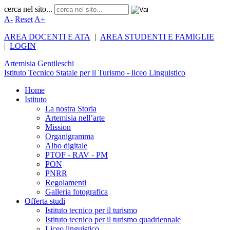
cerca nel sito...
A-
Reset
A+
AREA DOCENTI E ATA
|
AREA STUDENTI E FAMIGLIE
|
LOGIN
Artemisia
Gentileschi
Istituto Tecnico Statale per il Turismo - liceo Linguistico
Home
Istituto
La nostra Storia
Artemisia nell’arte
Mission
Organigramma
Albo digitale
PTOF - RAV - PM
PON
PNRR
Regolamenti
Galleria fotografica
Offerta studi
Istituto tecnico per il turismo
Istituto tecnico per il turismo quadriennale
Liceo linguistico