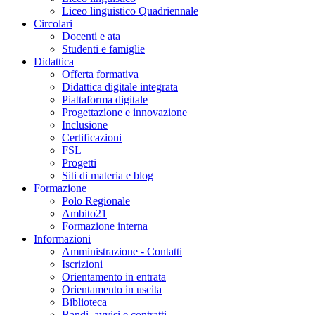
Liceo linguistico Quadriennale
Circolari
Docenti e ata
Studenti e famiglie
Didattica
Offerta formativa
Didattica digitale integrata
Piattaforma digitale
Progettazione e innovazione
Inclusione
Certificazioni
FSL
Progetti
Siti di materia e blog
Formazione
Polo Regionale
Ambito21
Formazione interna
Informazioni
Amministrazione - Contatti
Iscrizioni
Orientamento in entrata
Orientamento in uscita
Biblioteca
Bandi, avvisi e contratti